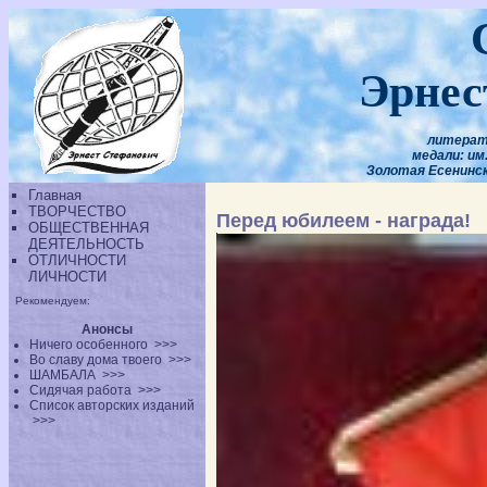
Эрнес
литерату
медали: им.
Золотая Есенинска
Главная
ТВОРЧЕСТВО
Перед юбилеем - награда!
ОБЩЕСТВЕННАЯ
ДЕЯТЕЛЬНОСТЬ
ОТЛИЧНОСТИ
ЛИЧНОСТИ
Рекомендуем:
Анонсы
Ничего особенного
>>>
Во славу дома твоего
>>>
ШАМБАЛА
>>>
Сидячая работа
>>>
Список авторских изданий
>>>