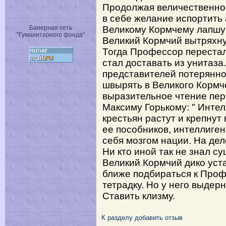
Продолжая величественно
в себе желание испортить 
Банерная сеть
Великому Кормчему лапшу 
"Гуманитарного фонда"
Великий Кормчий вытряхну
Тогда Профессор перестал
стал доставать из унитаза
представителей потерянног
швырять в Великого Кормче
выразительное чтение пер
Максиму Горькому: " Инте
крестьян растут и крепнут
ее пособников, интеллиген
себя мозгом нации. На деле
Ни кто иной так не знал су
Великий Кормчий дико уста
ближе подбираться к Проф
тетрадку. Но у него выдерн
Ставить клизму.
К разделу
добавить отзыв