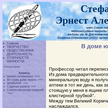
Стеф
Эрнест Ал
член Союза пи
литературные награды: 
медали: им. Ф. Достоевского
Золотая Есенинская (2010); орден
Главная
В доме 
ТВОРЧЕСТВО
ОБЩЕСТВЕННАЯ
ДЕЯТЕЛЬНОСТЬ
ОТЛИЧНОСТИ
ЛИЧНОСТИ
Рекомендуем:
Профессор читал переписк
Анонсы
Из дома предварительного
Ничего особенного
>>>
минеральную воду я получа
Во славу дома твоего
>>>
ШАМБАЛА
>>>
аптеки в тот же день, как
Сидячая работа
>>>
стоящую у меня в ящике п
Список авторских изданий
>>>
клистирной трубкой".
Между тем Великий Кормчи
наслаждался.