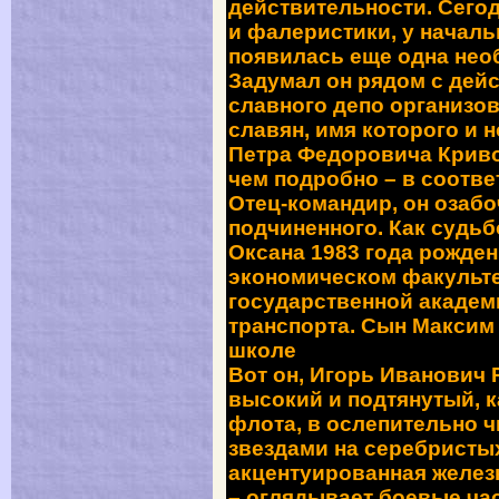
действительности. Сего
и фалеристики, у начал
появилась еще одна необ
Задумал он рядом с дей
славного депо организов
славян, имя которого и 
Петра Федоровича Кривон
чем подробно – в соотве
Отец-командир, он озаб
подчиненного. Как судьб
Оксана 1983 года рожден
экономическом факульт
государственной академ
транспорта. Сын Максим 
школе
Вот он, Игорь Иванович 
высокий и подтянутый, 
флота, в ослепительно 
звездами на серебристых
акцентуированная желез
– оглядывает боевые ча