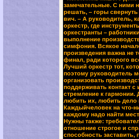
замечательные. С ними 
решать, – горы свернуть
вич. – А руководитель, к
оркестр, где инструмент
оркестранты – работник
выполнение производстве
симфония. Всякое начало
произведения важна не 
финал, ради которого вс
Лучший оркестр тот, кот
поэтому руководитель мо
организовать производст
поддерживать контакт с
стремление к гармонии. 
любить их, любить дело и
Каждыйчеловек на что-н
каждому надо найти мест
Нужны также: требовател
от­ношение строгое и сп
способ­ность заставить, 