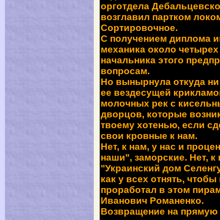
орготдела Дебальцевско
возглавил партком локо
Сортировочное.
С получением диплома и
механика около четырех
начальника этого предп
вопросам.
Но вынырнула откуда ни
ее вездесущей крикламо
молочных рек с кисельн
дворцов, которые возни
твоему хотенью, если с
свои кровные к нам.
Нет, к нам, у нас и проц
наши", заморские. Нет, к
"Украинский дом Селенгу
как у всех отнять, чтоб
проработал в этом пир
Иванович Романенко
.
Возвращение на прямую 