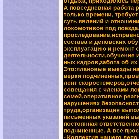
отдыха, приходилось пе
А повседневная работа 
только времени, требует
суть явлений и отношен
локомо­тивов под поезда
проследование,исправн
состава и деповских обу
эксплуатацию и ремонт 
деятельности,обучение и
ных кадров,забота об их
Это:плановые выезды на
верки подчиненных,пров
лент скоростемеров,отч
совеща­ния с членами ло
семей,оперативное реаг
нарушениях безо­пасност
труда,организация выпол
письменных указаний вы
постоянная ответственнос
подчиненные. А все прос
- Коллектив нашего деп