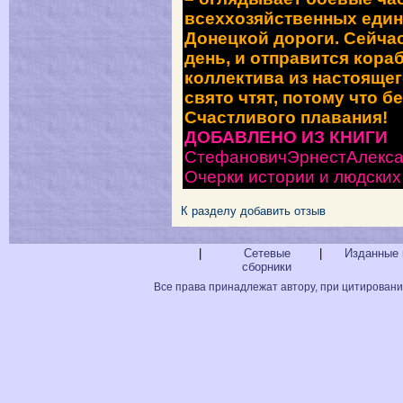
всеххозяйственных един
Донецкой дороги.
Сейчас
день, и отправится кора
коллектива из настоящег
свято чтят, потому что б
Счастливого плавания!
ДОБАВЛЕНО ИЗ КНИГИ
СтефановичЭрнестАлекса
Очерки истории и людских
К разделу
добавить отзыв
|
Сетевые
|
Изданные 
сборники
Все права принадлежат автору, при цитировани