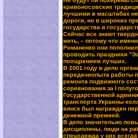
Не будут ли похерены с
кривоносовские традици
лучшими в масштабах не
дороги, но в широких п
государства в государст
Сейчас все знают тверд
жить, – потому что имен
Романенко они пополнил
проводить праздники "Э
поощрением лучших.
В 2001 году в депо орга
передачиопыта работы п
ремонта подвижного сост
соревнования за
I
полуго
Государственной админи
транспорта Украины кол
вянск был награжден пе
денежной премией.
В депо значительно пов
дисциплины, люди на ра
спецодежда у них всегда