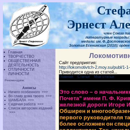
Стеф
Эрнест Ал
член Союза пи
литературные награды: 
медали: им. Ф. Достоевского
Золотая Есенинская (2010); орден
Главная
Локомотивн
ТВОРЧЕСТВО
ОБЩЕСТВЕННАЯ
Сайт предприятия:
ДЕЯТЕЛЬНОСТЬ
http://lokomotivtch-2.moy.su/publ/1-1
ОТЛИЧНОСТИ
Приводится одна из статей...
ЛИЧНОСТИ
Главная
»
Статьи
»
Мои статьи
Рекомендуем:
биография И.И.Романенко
Анонсы
Это слово – о начальник
Ничего особенного
>>>
Во славу дома твоего
>>>
Почета" имени П. Ф. Кри
ШАМБАЛА
>>>
же­лезной дороги Игоре 
Сидячая работа
>>>
Список авторских изданий
Обширен и многообразен 
>>>
первого руководителя та
бо­лее осложнен он спец