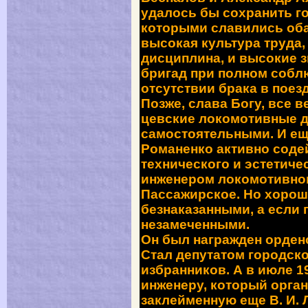
удалось бы сохранить г
которыми славились оба
высокая культура труда,
дисциплина, и высокие 
бригад при полном собл
отсутствии брака в поез
Позже
, слава Богу, все 
цевские локомотивные д
самостоятельными. И ещ
Романенко активно сод
технического и эстетиче
инженером локомотивног
Пассажирское. Но хорош
безнаказанными, а если 
незамеченными.
Он был награжден орден
Стал депутатом городск
избранников. А в июле 1
инженеру, который орга
заклейменную еще В. И.