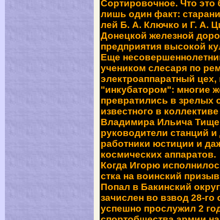
Сортировочное. Что это 
лишь один факт: старан
лей Б. А. Ключко и Г. А.
Донецкой железной доро
предприятия высокой ку
Еще несовершеннолетний
учеником слесаря по ре
электро­аппаратный цех
"инкубатором": многие 
превратились в зрелых 
известного в коллективе
Владимира Ильича Тище
руководители станций и 
работники юстиции и да
космических аппаратов.
Когда Игорю исполнилос
стка на воинский призыв
По­пал в Бакинский окру
зачислен во взвод 28-го 
успешно прослужил 2 год
спортобщества армии на