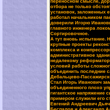
переносном смысле, дор
отбора не только обстоя
установок, заложенных е
работал начальником па
доверили Игорю Иванов
главного инженера локо
Сортировочное.
А тут вновь испытание. 
крупные проекты реконс
комплекса и компрессорн
административное здание
недалекому реформатору
условий работы сложног
объединить последние с
Дебальцево-Пассажирск
Стал Игорь Иванович за
объединенного плохо уп
гигантское напряжение с
примером служили е
го 
Евгени
й
Андреевич Дьяч
Беспалов и
Александр
Ал