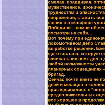
смелая, правдивая, опти
мужественное, ироническ
трудностям и опасностям
напряжении, ставить все 
шения в атмосфере удов
Побе­дили – помни об ис
посмотри на себя…
Вот почему при единонач
локомотивном депо Слав
выработке решений. Еже
щего состава, которую 
начи­нальник всех дел в 
любой возможности участ
планерных совещаниях –
бригад.
Сейчас почти никто не 
дней и месяцев в коллек
приглядыва­лись к "ново
предположи­тельных оцен
все хорошее в про­дол