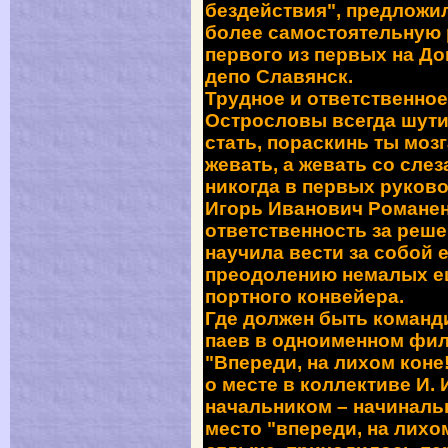
бездействия", предложи
более самостоятельную 
первого из первых на Д
депо Славянск.
Трудное и ответственно
Острословы всегда шути
стать, пораскинь ты моз
жевать, а же­вать со сле
никогда в первых руков
Игорь Иванович Рома­нен
ответственность за реше
научила вести за собой 
преодолению немалых ещ
портного конвейера.
Где должен быть команд
паев в одноименном фил
"Впереди, на лихом коне
о месте в коллек­тиве И.
начальником – начинальн
место "впереди, на лихо