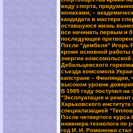
виду спорта, придуманн
монахами, – акаде­мичес
кандидата в мастера спо
оставшуюся жизнь вынес
все начинать первым и 
последующее претворени
После "дембеля" Игорь Р
кроме основной работы 
энергии ком­сомольской
Дебальцевского горкома
съезда комсомола Украи
капстране – Финляндии, 
высоком уровне довери
В 1985 году поступил на
"Эксплуатация и ремонт
Харьковского института
специализацией "Теплов
После четвертого курса
инженера-технолога по р
год И. И. Романенко ста