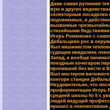
Даже самая рутинная теку
вую в других ведомствах
селектор­ные посиделки
подчиненных, и действен
вызванные чрезвычайны
стихийными бедствиями
Игорь Романенко с самог
Дебальцево рос в окруж
был машинистом теплово
гудящем невдалеке локо
Запад, а вообще на­чинал
поездным кочегаром пар
пропавший без вести в В
был мастером вагонного 
конторе станции Дебаль
Неудивительно, что пос
профориентации Игорь Р
средней школы № 5 с уве
людей ведущей профессии
пришел в локомотивное 