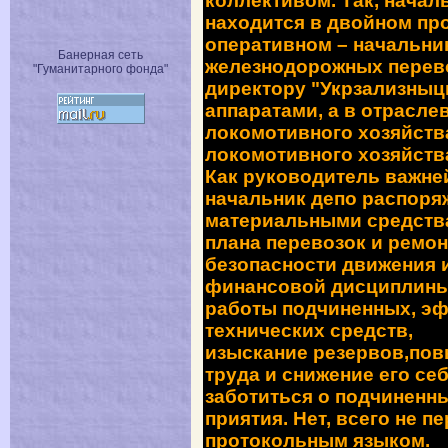
коллекти­вом. Так, нача
находится в двойном пр
оперативном – начальни
Банерная сеть
железнодорожных перево
"Гуманитарного фонда"
директору "Укрзализныц
аппаратами, а в отрасл
локомотивного хозяйств
локомотивного хозяйств
Как руководитель важне
начальник депо распоря
материальными средства
плана перевозок и ремо
безопасности движения 
финансовой дисциплины,
работы подчиненных, э
технических средств,
изыскание резервов,пов
труда и снижение его себ
заботиться о подчи­ненн
приятия. Нет, всего не п
протокольным языком.