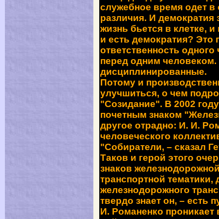
служебное время одет в
различия. И демократия 
жизнь бьется в клетке, и
и есть демократия? Это п
ответственность одного 
перед одним человеком. 
дисциплинированные.
Потому и производствен
улучшиться, о чем подро
"Созидание". В 2002 год
почетным знаком "Желе
другое отрадно: И. И. Р
человеческого коллектив
"Собиратели, – сказал Г
Таков и герой этого оче
знаков железнодорожной
транспортной тематики,
железнодорожного трансп
твердо знает он, – есть п
И. Романенко проникает