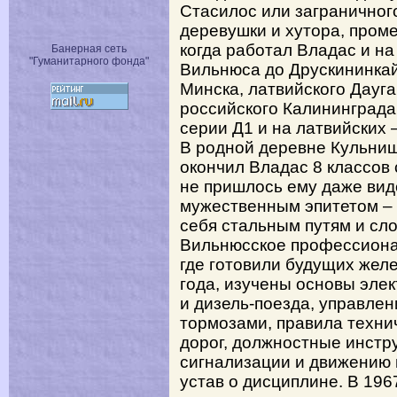
Стасилос или заграничного
деревушки и хутора, пром
когда работал Владас и на
Банерная сеть
"Гуманитарного фонда"
Вильнюса до Друскининкай
Минска, латвийского Дауга
российского Калининграда
серии Д1 и на латвийских 
В родной деревне Кульниш
окончил Владас 8 классов 
не пришлось ему даже вид
мужественным эпитетом – 
себя стальным путям и сл
Вильнюсское профессиона
где готовили будущих жел
года, изучены основы элек
и дизель-поезда, управле
тормозами, правила техни
дорог, должностные инстру
сигнализации и движению 
устав о дисциплине. В 196