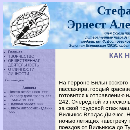
Стеф
Эрнест Ал
член Союза пи
литературные награды: 
медали: им. Ф. Достоевского
Золотая Есенинская (2010); орден
Главная
КАК Н
ТВОРЧЕСТВО
ОБЩЕСТВЕННАЯ
ДЕЯТЕЛЬНОСТЬ
ОТЛИЧНОСТИ
ЛИЧНОСТИ
Рекомендуем:
На перроне Вильнюсского 
Анонсы
пассажира, гордый красав
Ничего особенного
>>>
готовится к отправлению 
Во славу дома твоего
>>>
ШАМБАЛА
>>>
242. Очередной из несколь
Сидячая работа
>>>
за свой трудовой стаж ма
Список авторских изданий
>>>
Вильнюс Владас Дикчюс. Н
ночью летящих навстречу 
поездов от Вильнюса до Т