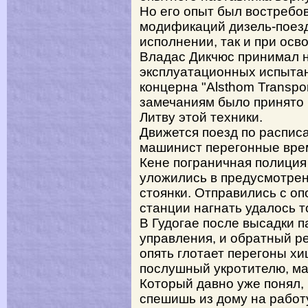
Но его опыт был востребо
модификаций дизель-поезд
исполнении, так и при осв
Владас Дикчюс принимал н
эксплуатационных испыта
концерна "Аlsthom Transpor
замечаниям было принято 
Литву этой техники.
Движется поезд по распис
машинист перегонные врем
Кене пограничная полиция
уложились в предусмотре
стоянки. Отправились с оп
станции нагнать удалось 
В Гудогае после высадки 
управления, и обратный р
опять глотает перегоны х
послушный укротителю, ма
Который давно уже понял, ч
спешишь из дому на работу