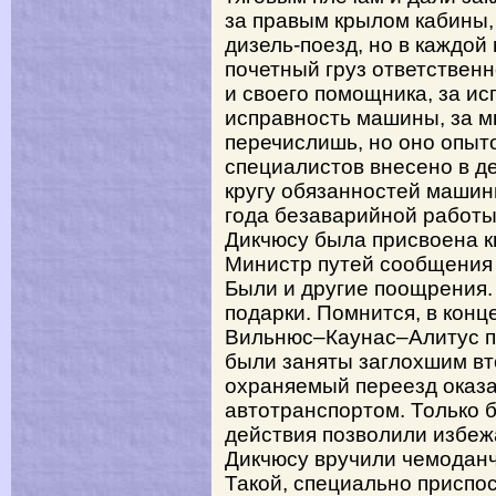
за правым крылом кабины, 
дизель-поезд, но в каждой 
почетный груз ответствен
и своего помощника, за ис
исправность машины, за мн
перечислишь, но оно опыт
специалистов внесено в де
кругу обязанностей машин
года безаварийной работы
Дикчюсу была присвоена к
Министр путей сообщения 
Были и другие поощрения.
подарки. Помнится, в конц
Вильнюс–Каунас–Алитус п
были заняты заглохшим вт
охраняемый переезд оказ
автотранспортом. Только 
действия позволили избеж
Дикчюсу вручили чемоданч
Такой, специально приспо