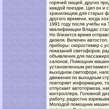
горячей пищей, других про
каждой поездке. Цел он и с
хранилищем для старых фо
другого времени, когда хо
1991 году после учебы на
квалификации Владас стал
Но близится время отправ
дизеля. Включен автостоп,
приборы: скоростемер с у
показаний светофоров, р
объявления для пассажиро
салонов. Помощник машини
установленным регламент
выходном светофоре, нап
движения по выходным стр
повторяет информацию, т
отпускает автотормоза, н
контроллера. Головной ди
работу, радостно взревыва
Молодой помощник машини