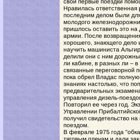
свои первые поездки помо
Нравилась ответственная 
последним делом были дл
молодого железнодорожник
пришлось оставить это на 
армии. После возвращения
хорошего, знающего дело 
научить машиниста Альгир
делили они с ним дорожный
ли кабине, в разных ли – в
связанные переговорной п
пока обрел Владас полную 
знаниях настолько, что по
предварительных экзамена
управления дизель-поездо
Повторил ее через год. Эк
Управлении Прибалтийской
получил свидетельство на
поездом.
В феврале 1975 года "обк
тяговым плечам и дали за