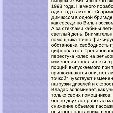
выпускник Вильнюсского ж
1998 года. Немного пораб
один год в литовской арми
Дикчюсом в одной бригаде.
как соседи по Вильнюсско
А за стеклами кабины лет
светлый день. Внимательн
помощника точно фиксиру
обстановке, свободность п
циферблатов. Тренированн
перестука колес на рельс
изменения тональности в р
порций выпускаемого при 
принюхиваются они, нет ли
точкой" чувствуют измене
нагрузки дизелей и скорос
Владас вспоминает, как у
только своих помощников, 
более двух лет работал м
снижение объемов пассажи
опытного наставника верн