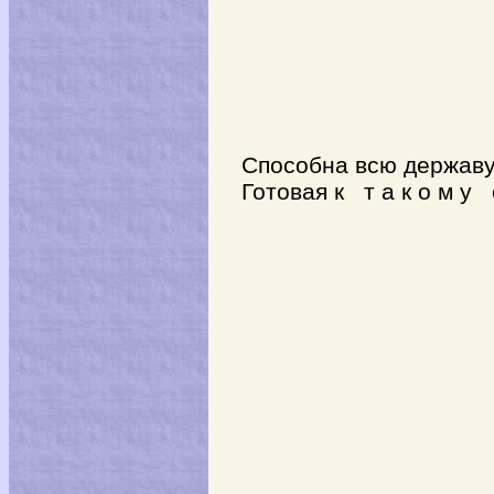
Способна всю державу
Готовая к т а к о м у