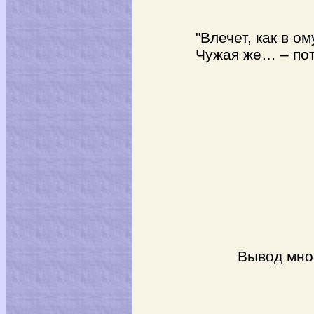
"Влечет, как в омут,
Чужая же… – потуст
Вывод многих э
Пашу