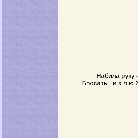
Набила руку –
Бросать и з л ю б