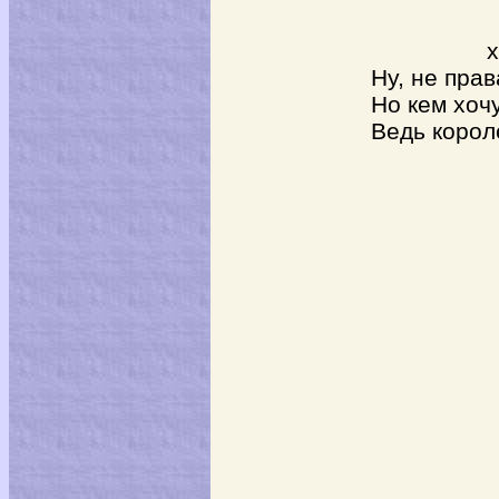
х
Ну, не права – та
Но кем хочу быть
Ведь королеву ка