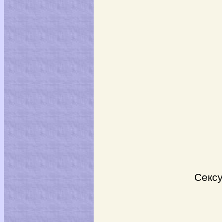
Не об
Сексуал-с