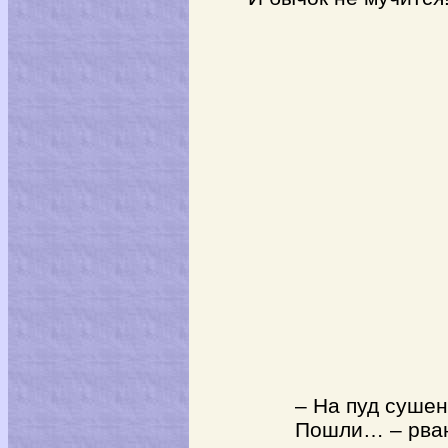
– На пуд сушен
Пошли… – рван