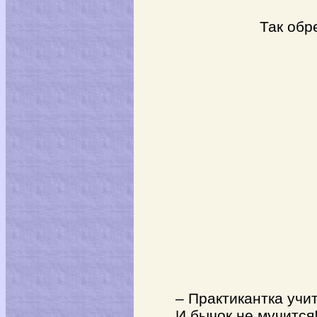
– Ка
Так обрета
– Практикантка учит
И бычок не мучится