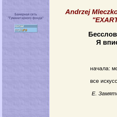
Andrzej Mleczko
Банерная сеть
"EXART
"Гуманитарного фонда"
Бесслов
Я впис
В че
начала: мо
От перв
все искус
Е. Замят