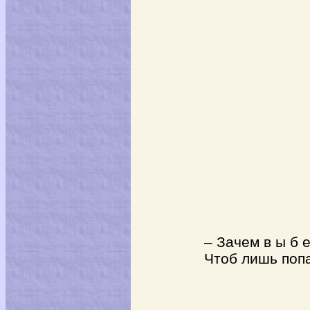
– Зачем в ы б е
Чтоб лишь попа