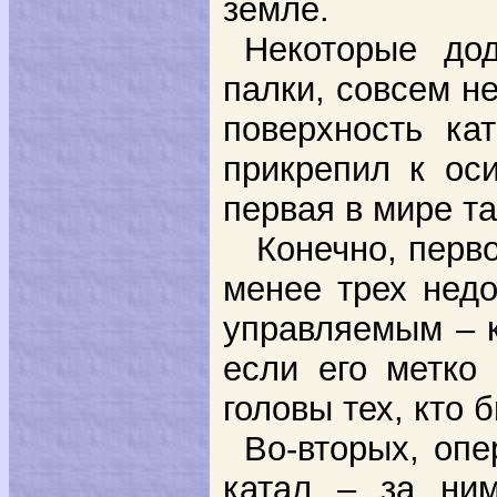
земле.
Некоторые до
палки, совсем не
поверхность ка
прикрепил к ос
первая в мире та
Конечно, перво
менее трех недо
управляемым – к
если его метко 
головы тех, кто 
Во-вторых, опе
катал – за ним