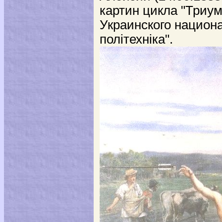
картин цикла "Триум
Украинского национа
полiтехнiка".