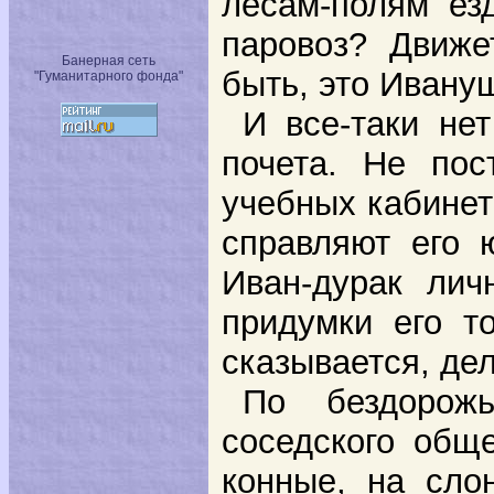
лесам-полям ез
паровоз? Движе
Банерная сеть
быть, это Ивану
"Гуманитарного фонда"
И все-таки не
почета. Не пос
учебных кабинет
справляют его 
Иван-дурак лич
придумки его т
сказывается, де
По бездорож
соседского общ
конные, на сло