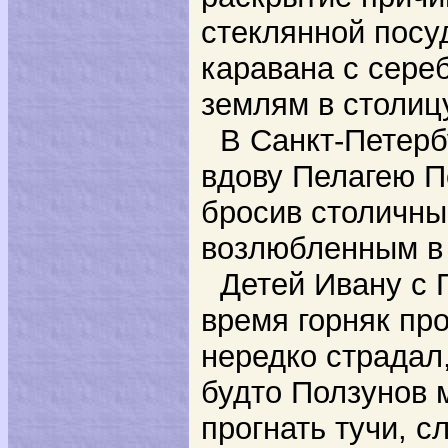
стеклянной посу
каравана с сере
землям в столи
В Санкт-Петерб
вдову Пелагею П
бросив столичны
возлюбленным в 
Детей Ивану с 
время горняк про
нередко страдал,
будто Ползунов 
прогнать тучи, 