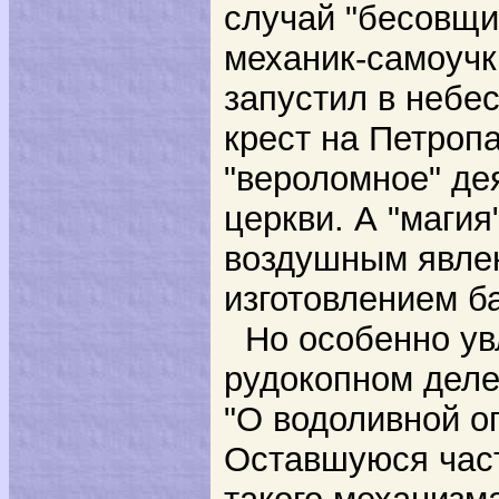
случай "бесовщи
механик-самоучк
запустил в небес
крест на Петропа
"вероломное" де
церкви. А "магия
воздушным явле
изготовлением б
Но особенно ув
рудокопном деле
"О водоливной о
Оставшуюся част