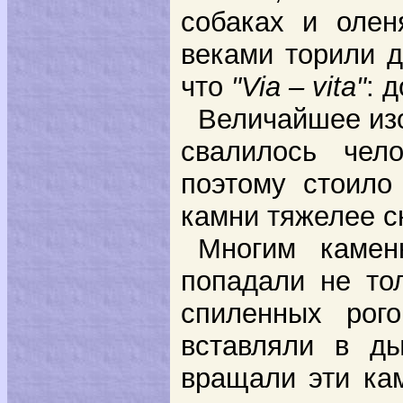
собаках и оле
веками торили д
что
"
Via – vita
"
:
д
Величайшее изо
свалилось чел
поэтому стоило
камни тяжелее с
Многим камен
попадали не то
спиленных рог
вставляли в д
вращали эти кам