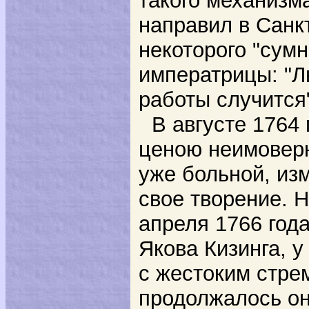
такого механизм
направил в Санкт
некоторого
"сумн
императрицы: "Лю
работы случится
В августе 1764
ценою неимоверн
уже больной, из
свое творение. 
апреля 1766 года
Якова Кизинга, 
с жестоким стре
продолжалось он