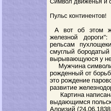
Символ движенья и 
Пульс континентов!
А вот об этом ж
железной дороги"
:
рельсам пухлощек
смуглый бородатый 
вырывающуюся у нег
Мужчина символизи
рожденный от борьб
это рождение парово
развитие железнодо
Картина написана в
выдающимся польски
Алоизий (24.06.1838