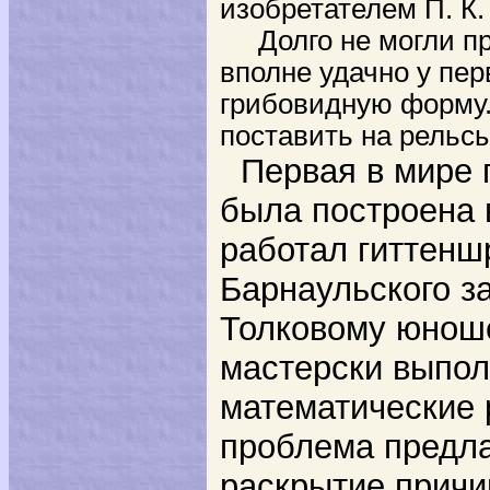
изобретателем П. К
Долго не могли пре
вполне удачно у пер
грибовидную форму.
поставить на рельс
Первая в мире 
была построена 
работал гиттенш
Барнаульского з
Толковому юноше
мастерски выпол
математические 
проблема предла
раскрытие причи