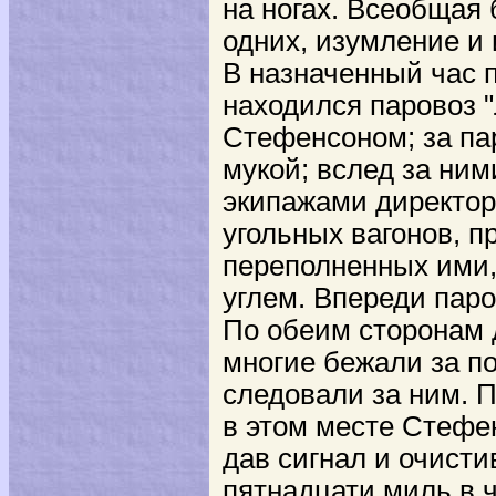
на ногах. Всеобщая 
одних, изумление и 
В назначенный час п
находился паровоз 
Стефенсоном; за па
мукой; вслед за ним
экипажами директор
угольных вагонов, 
переполненных ими, 
углем. Впереди паро
По обеим сторонам 
многие бежали за п
следовали за ним. П
в этом месте Стефе
дав сигнал и очисти
пятнадцати миль в ч