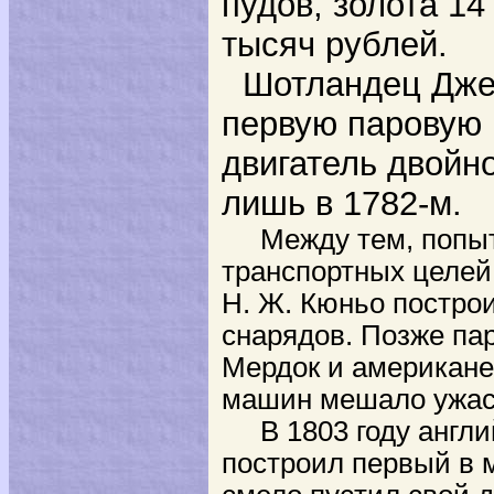
пудов, золота 1
тысяч рублей.
Шотландец Джей
первую паровую 
двигатель двойно
лишь в 1782-м.
Между тем, попытк
транспортных целей
Н. Ж. Кюньо постро
снарядов. Позже па
Мердок и американе
машин мешало ужаса
В 1803 году англий
построил первый в 