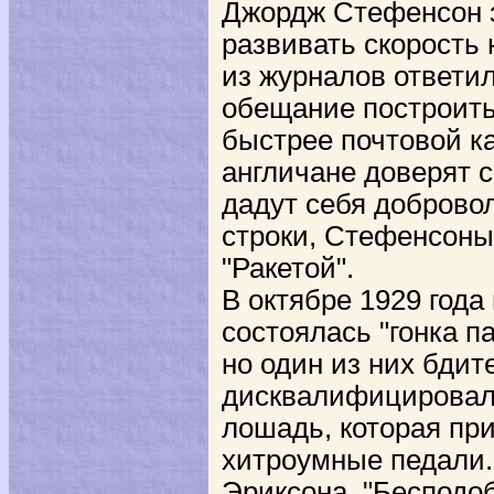
Джордж Стефенсон з
развивать скорость 
из журналов ответил
обещание построить 
быстрее почтовой ка
англичане доверят с
дадут себя добровол
строки, Стефенсоны
"Ракетой".
В октябре 1929 года
состоялась "гонка п
но один из них бдит
дисквалифицировал
лошадь, которая пр
хитроумные педали.
Эриксона, "Бесподоб