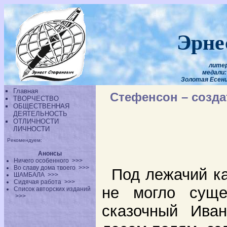
Эрне
литер
медали: 
Золотая Есенин
Главная
Стефенсон – созда
ТВОРЧЕСТВО
ОБЩЕСТВЕННАЯ
ДЕЯТЕЛЬНОСТЬ
ОТЛИЧНОСТИ
ЛИЧНОСТИ
Рекомендуем:
Анонсы
Ничего особенного
>>>
Во славу дома твоего
>>>
Под лежачий ка
ШАМБАЛА
>>>
Сидячая работа
>>>
не могло суще
Список авторских изданий
>>>
сказочный Ива