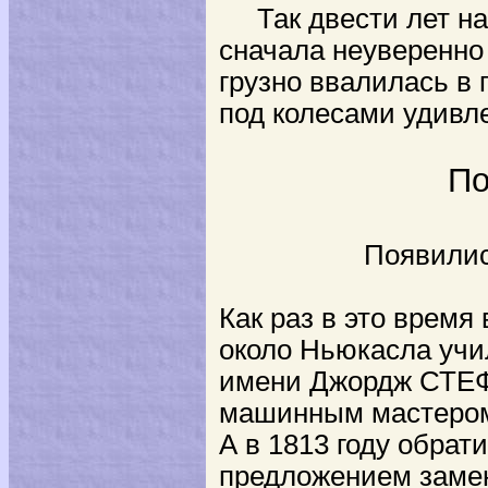
Так двести лет наз
сначала неуверенно 
грузно ввалилась в 
под колесами удивл
По
Появились пое
Как раз в это время
около Ньюкасла учил
имени Джордж СТЕФ
машинным мастером
А в 1813 году обрат
предложением заме