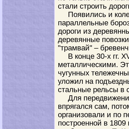
стали строить дорог
Появились и колей
параллельные бороз
дороги из деревянн
деревянные повозки
"трамвай" – бревенч
В конце 30-х гг. XV
металлическими. Эт
чугунных тележечных
уложил на подъездн
стальные рельсы в 
Для передвижения 
впрягался сам, пото
организовали и по п
построенной в 1809 