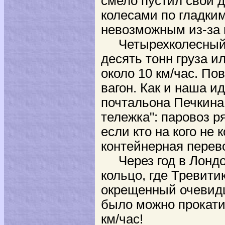
смело пустил свой д
колесами по гладким
невозможным из-за н
Четырехколесный п
десять тонн груза и
около 10 км/час. По
вагон. Как и наша и
почтальона Печкина
тележка": паровоз 
если кто на кого не к
контейнерная перево
Через год в Лондо
кольцо, где Тревити
окрещенный очевидц
было можно прокати
км/час!