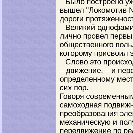
Было построено уж
вышел "Локомотив №
дороги протяженност
Великий однофами
лично провел первы
общественного поль
которому присвоил э
Слово это происхо
– движение, – и пер
определенному месту
сих пор.
Говоря современным
самоходная подвижн
преобразования эле
механическую и пол
передвижение по рел