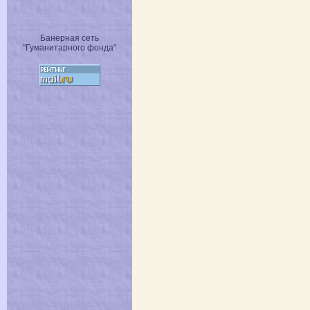
Банерная сеть
"Гуманитарного фонда"