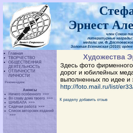
Стеф
Эрнест Ал
член Союза пи
литературные награды: 
медали: им. Ф. Достоевского
Золотая Есенинская (2010); орден
Главная
Художества Э
ТВОРЧЕСТВО
ОБЩЕСТВЕННАЯ
Здесь фото фирменного
ДЕЯТЕЛЬНОСТЬ
ОТЛИЧНОСТИ
дорог и юбилейных меда
ЛИЧНОСТИ
выполненных по идее и э
Рекомендуем:
http://foto.mail.ru/list/er3
Анонсы
Ничего особенного
>>>
Во славу дома твоего
>>>
К разделу
добавить отзыв
ШАМБАЛА
>>>
Сидячая работа
>>>
Список авторских изданий
>>>