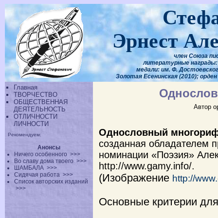
Стеф
Эрнест Ал
член Союза пи
литературные награды: 
медали: им. Ф. Достоевского
Золотая Есенинская (2010); орден
Главная
Односло
ТВОРЧЕСТВО
ОБЩЕСТВЕННАЯ
Автор о
ДЕЯТЕЛЬНОСТЬ
ОТЛИЧНОСТИ
ЛИЧНОСТИ
Однословный многори
Рекомендуем:
созданная обладателем п
Анонсы
номинации «Поэзия» Але
Ничего особенного
>>>
Во славу дома твоего
>>>
http://www.gamy.info/.
ШАМБАЛА
>>>
Сидячая работа
>>>
(Изображение
http://www
Список авторских изданий
>>>
Основные критерии для