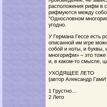
расположения рифм в ст
рифмуются между собо
"Однословном многориф
угодно.
У Германа Гессе есть р
описанной им игре мож
собой и ноты, и буквы
многорифм» – это тоже
и, в каком-то смысле, 
УХОДЯЩЕЕ ЛЕТО
(автор Александр Гам
1 Грустно…
2 Лето