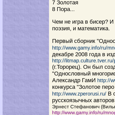
7 Золотая
8 Пора...
Чем не игра в бисер? И
поэзия, и математика.
Первый сборник "Одно
http://www.gamy.info/ru/mn
декабре 2008 года в из
http://litmap.culture.tver.ru
(г.Торорец). Он был соз
"Однословный многориф
Александр ГамИ
http://
конкурса "Золотое перо
В 
http://www.zperorusi.ru/
русскоязычных авторов 
Эрнест Стефанович (Вильн
http://www.gamy.info/ru/mno