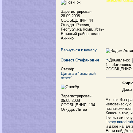
Используйте ЮзерБа
Зарегистрирован:
28.09.2008
СООБЩЕНИЯ: 44
Откуда: Россия,
Республика Коми, Усть-
Вымский район, село
Айкино
Вернуться к началу
Эрнест Стефанович
Добавлено:
1
Заголовок
Стажёр
СООБЩЕНИЯ:
Цитата в "Быстрый
ответ"
Фирюз
Даже 
Зарегистрирован:
Ах, как Вы пра
05.08.2008
человеческую 
СООБЩЕНИЯ: 134
познакомиться
Откуда: Литва
Каюсь в том, ч
Нечистый попут
library.narod.r
и даже начал э
Если найдёте 