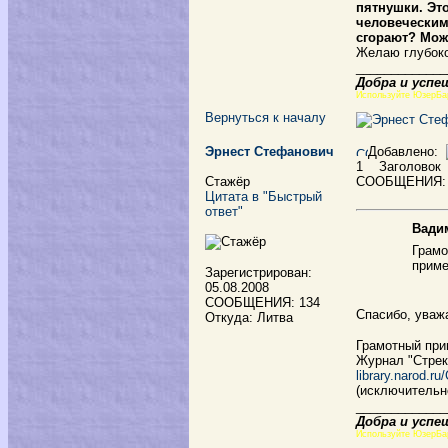
пятнушки. Это
человеческими
сгорают? Може
Желаю глубоко
_____________
Добра и успе
Используйте ЮзерБа
Вернуться к началу
Эрнест Стефанович
Добавлено:
1
Заголовок
Стажёр
СООБЩЕНИЯ:
Цитата в "Быстрый
ответ"
Вадим
Грамо
приме
Зарегистрирован:
05.08.2008
СООБЩЕНИЯ: 134
Спасибо, ува
Откуда: Литва
Грамотный пр
Журнал "Стрек
library.narod.r
(исключительн
_____________
Добра и успе
Используйте ЮзерБа