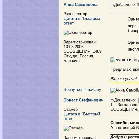
Анна Самойлова
Добавлено: 
Экзоператор
Цитата в "Быстрый
Эрнес
ответ"
первы
Ливер
Зарегистрирован:
Эрнес
10.08.2006
инопл
СООБЩЕНИЯ: 1489
Откуда: Россия,
Барнаул
Предлагаю вкл
_____________
Желаю удачи!
Используйте ЮзерБа
Вернуться к началу
Эрнест Стефанович
Добавлено:
1
Заголовок
Стажёр
СООБЩЕНИЯ:
Цитата в "Быстрый
ответ"
Спасибо, мил
А настоящий В
_____________
Добра и успе
Зарегистрирован: