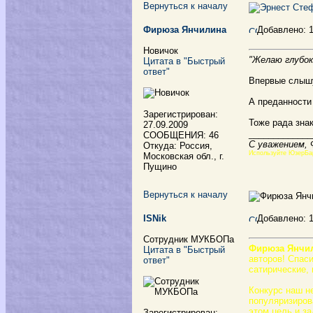
Вернуться к началу
Фирюза Янчилина
Добавлено: 
Новичок
"Желаю глубок
Цитата в "Быстрый
ответ"
Впервые слышу
А преданности 
Зарегистрирован:
Тоже рада зна
27.09.2009
_____________
СООБЩЕНИЯ: 46
С уважением,
Откуда: Россия,
Используйте ЮзерБа
Московская обл., г.
Пущино
Вернуться к началу
ISNik
Добавлено: 
Сотрудник МУКБОПа
Фирюза Янчи
Цитата в "Быстрый
авторов! Спаси
ответ"
сатирические, 
Конкурс наш н
популяризирова
этом цель и за
Зарегистрирован: