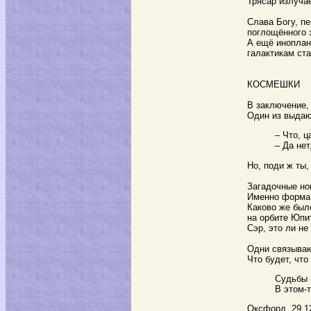
Трясар излуча
Слава Богу, п
поглощённого
А ещё иноплан
галактикам ст
КОСМЕШКИ
В заключение,
Один из выдаю
– Что, ц
– Да нет
Но, поди ж ты,
Загадочные но
Именно форма 
Каково же был
на орбите Юпит
Сэр, это ли н
Одни связываю
Что будет, что
Судьбы 
В этом-
Оксфорд, 29.1