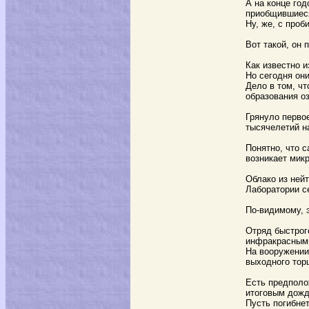
А на конце го
приобщившиеся
Ну, же, с про
Вот такой, он 
Как известно 
Но сегодня он
Дело в том, ч
образования о
Грянуло перво
тысячелетий н
Понятно, что с
возникает мик
Облако из ней
Лаборатории с
По-видимому, 
Отряд быстрог
инфракрасными
На вооружении
выходного тор
Есть предполо
итоговым дожд
Пусть погибне