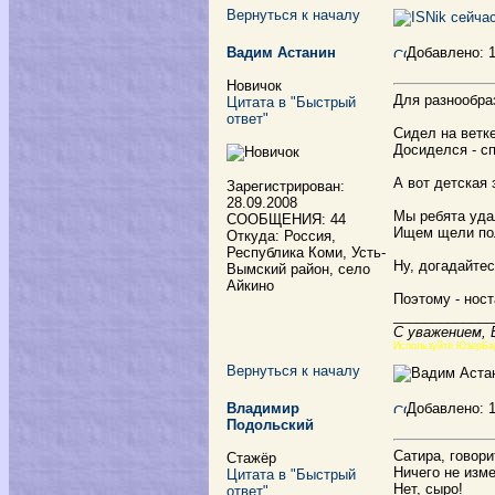
Вернуться к началу
Вадим Астанин
Добавлено: 
Новичок
Для разнообраз
Цитата в "Быстрый
ответ"
Сидел на ветке
Досиделся - с
А вот детская 
Зарегистрирован:
28.09.2008
Мы ребята уда
СООБЩЕНИЯ: 44
Ищем щели по
Откуда: Россия,
Республика Коми, Усть-
Ну, догадайтес
Вымский район, село
Айкино
Поэтому - ност
_____________
С уважением,
Используйте ЮзерБа
Вернуться к началу
Владимир
Добавлено: 
Подольский
Сатира, говори
Стажёр
Ничего не изм
Цитата в "Быстрый
Нет, сыро!
ответ"