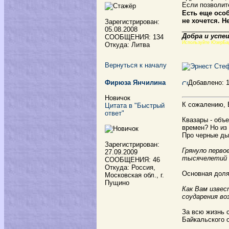
Если позволит
Есть еще особ
не хочется. 
Зарегистрирован:
_____________
05.08.2008
Добра и успе
СООБЩЕНИЯ: 134
Используйте ЮзерБа
Откуда: Литва
Вернуться к началу
Фирюза Янчилина
Добавлено: 
Новичок
К сожалению, 
Цитата в "Быстрый
ответ"
Квазары - объ
времен? Но из 
Про черные ды
Зарегистрирован:
Грянуло перво
27.09.2009
тысячелетий 
СООБЩЕНИЯ: 46
Откуда: Россия,
Основная доля
Московская обл., г.
Пущино
Как Вам извес
соударения во
За всю жизнь 
Байкальского 