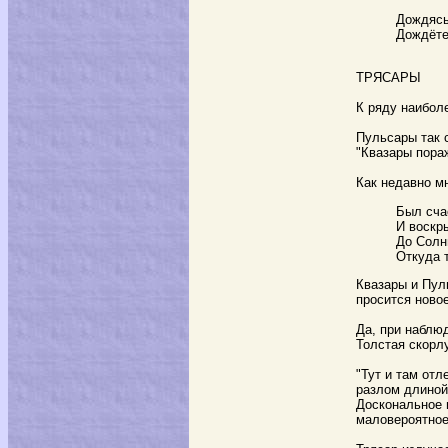
Дождясь
Дождёте
ТРЯСАРЫ
К ряду наибол
Пульсары так 
"Квазары пора
Как недавно м
Был сча
И воскр
До Солнц
Откуда т
Квазары и Пул
просится ново
Да, при наблю
Толстая скорл
"Тут и там отл
разлом длиной
Доскональное 
маловероятное