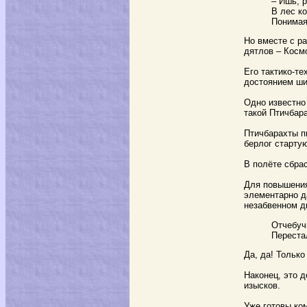
– Ишь, р
В лес к
Понимая,
Но вместе с р
дятлов – Косм
Его тактико-т
достоянием ши
Одно известно
такой Птичбара
Птичбарахты пи
берлог старту
В полёте сбра
Для повышения
элементарно д
незабвенном д
Отчебуч
Переста
Да, да! Только
Наконец, это 
изысков.
Уже готовы ко