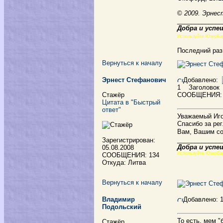
©
2009. Эрнес
_____________
Добра и успе
Используйте ЮзерБа
Последний раз
Вернуться к началу
Эрнест Стефанович
Добавлено:
1
Заголовок
Стажёр
СООБЩЕНИЯ:
Цитата в "Быстрый
ответ"
Уважаемый Иго
Спасибо за ре
Вам, Вашим со
_____________
Зарегистрирован:
Добра и успе
05.08.2008
Используйте ЮзерБа
СООБЩЕНИЯ: 134
Откуда: Литва
Вернуться к началу
Владимир
Добавлено: 
Подольский
То есть, мем "
Стажёр