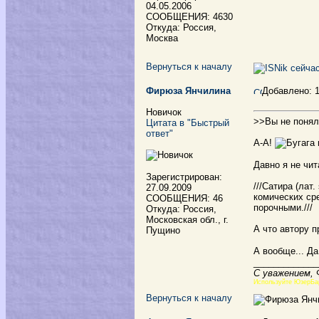
04.05.2006
СООБЩЕНИЯ: 4630
Откуда: Россия,
Москва
Вернуться к началу
Фирюза Янчилина
Добавлено: 
Новичок
>>Вы не понял
Цитата в "Быстрый
ответ"
А-А!
Давно я не чи
Зарегистрирован:
///Сатира (ла
27.09.2009
комических сре
СООБЩЕНИЯ: 46
порочными.///
Откуда: Россия,
Московская обл., г.
А что автору 
Пущино
А вообще... Д
_____________
С уважением,
Используйте ЮзерБа
Вернуться к началу