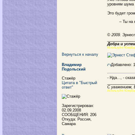
уровням шума 
Это будет гро
– Ты на 
©
2009. Эрнес
_____________
Добра и успе
Используйте ЮзерБа
Вернуться к началу
Владимир
Добавлено: 
Подольский
- Нда..., - ск
Стажёр
_____________
Цитата в "Быстрый
С уважением, 
ответ"
Используйте ЮзерБа
Зарегистрирован:
02.09.2008
СООБЩЕНИЯ: 206
Откуда: Россия,
Самара