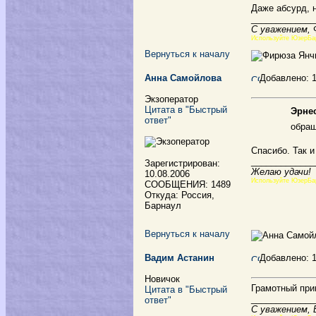
Даже абсурд, 
_____________
С уважением,
Используйте ЮзерБа
Вернуться к началу
Анна Самойлова
Добавлено: 
Экзоператор
Цитата в "Быстрый
Эрнес
ответ"
обращ
Спасибо. Так 
_____________
Зарегистрирован:
Желаю удачи!
10.08.2006
Используйте ЮзерБа
СООБЩЕНИЯ: 1489
Откуда: Россия,
Барнаул
Вернуться к началу
Вадим Астанин
Добавлено: 
Новичок
Грамотный при
Цитата в "Быстрый
_____________
ответ"
С уважением,