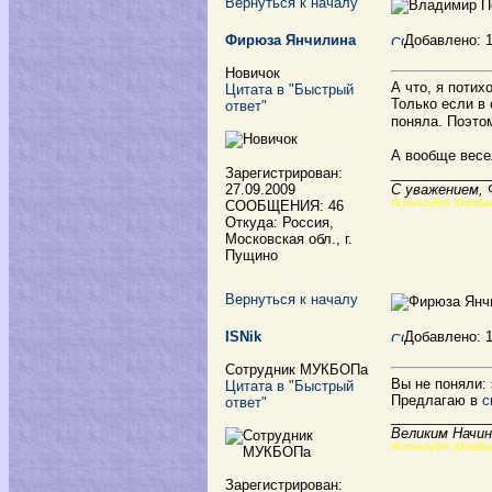
Вернуться к началу
Фирюза Янчилина
Добавлено: 
Новичок
А что, я потих
Цитата в "Быстрый
Только если в
ответ"
поняла. Поэт
А вообще весе
Зарегистрирован:
_____________
27.09.2009
С уважением,
СООБЩЕНИЯ: 46
Используйте ЮзерБа
Откуда: Россия,
Московская обл., г.
Пущино
Вернуться к началу
ISNik
Добавлено: 
Сотрудник МУКБОПа
Вы не поняли:
Цитата в "Быстрый
Предлагаю в
с
ответ"
_____________
Великим Начин
Используйте ЮзерБа
Зарегистрирован: