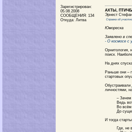
Зарегистрирован:
АХТЫ, ПТИЧ
05.08.2008
Эрнест Стефа
СООБЩЕНИЯ: 134
Откуда: Литва
Справка об участни
Юмореска
Заявлено в сп
- О космосе с 
Орнитология, н
поиск. Наибол
На днях спуск
Раньше они – 
стартовых опу
Обустраивали 
личностями, н
– Зачем
Ведь вот
Во всём
До суще
И тогда старты
Где, не 