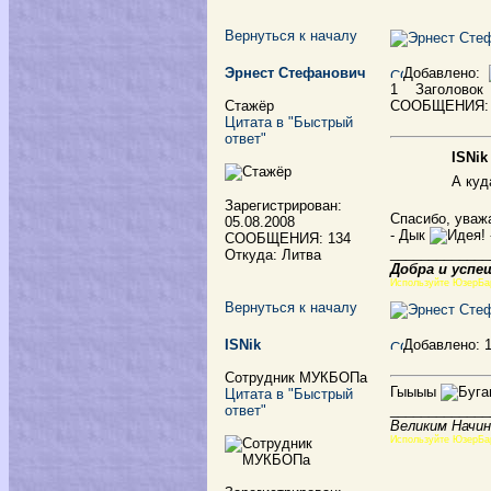
Вернуться к началу
Эрнест Стефанович
Добавлено:
1
Заголовок
Стажёр
СООБЩЕНИЯ:
Цитата в "Быстрый
ответ"
ISNik
А куд
Зарегистрирован:
Спасибо, уваж
05.08.2008
- Дык
СООБЩЕНИЯ: 134
_____________
Откуда: Литва
Добра и успе
Используйте ЮзерБа
Вернуться к началу
ISNik
Добавлено: 
Сотрудник МУКБОПа
Гыыыы
Цитата в "Быстрый
_____________
ответ"
Великим Начин
Используйте ЮзерБа