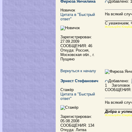
Фирюза Янчилина
Добавлено: 
Новичок
На всякий случ
Цитата в "Быстрый
_____________
ответ"
С уважением,
Используйте ЮзерБа
Зарегистрирован:
27.09.2009
СООБЩЕНИЯ: 46
Откуда: Россия,
Московская обл., г.
Пущино
Вернуться к началу
Эрнест Стефанович
Добавлено:
1
Заголовок
Стажёр
СООБЩЕНИЯ:
Цитата в "Быстрый
ответ"
На всякий случ
_____________
Добра и успе
Используйте ЮзерБа
Зарегистрирован:
05.08.2008
СООБЩЕНИЯ: 134
Откуда: Литва