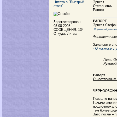
Цитата в "Быстрый
Эрнест
ответ"
Стефанович.
Рапорт
РАПОРТ
Зарегистрирован:
Эрнест Стефа
05.08.2008
СООБЩЕНИЯ: 134
Справка об участни
Откуда: Литва
Фантастическ
Заявлено в сп
- О космосе с 
Главе О
Руковод
Рапорт
О неотложных 
ЧЕРНООЗОН
Позволю напом
Начало имени е
пошло-поехало
Тем более рядо
Зато после – 