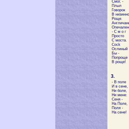
Смог, -
Плыл
Говорок
В низинн
Роще.
Англичани
Опечален
- С м о г
Просто
С мoста.
Cock
Ослиный
Бы -
Попроще
В роще!
3.
- В поле
И в сене,
Ни боле,
Ни мене:
Сеня -
На Поле,
Поля -
На сене!