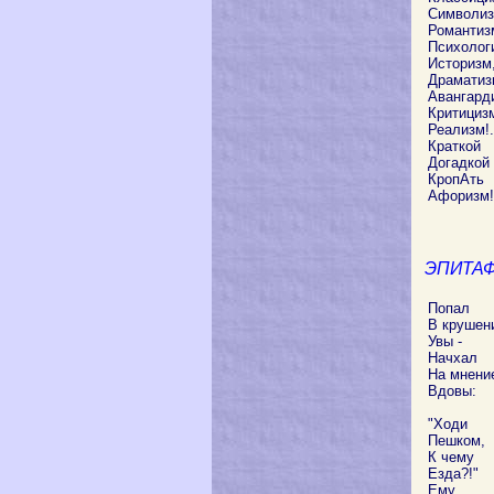
Символиз
Романтиз
Психолог
Историзм
Драматиз
Авангард
Критициз
Реализм!.
Краткой
Догадкой
КропАть
Афоризм!
ЭПИТАФ
Попал
В крушен
Увы -
Начхал
На мнени
Вдовы:
"Ходи
Пешком,
К чему
Езда?!"
Ему