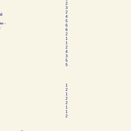
2
3
2
ой
4
5
н -
6
:
6
2
1
1
2
4
3
5
5
1
2
1
2
2
1
1
2