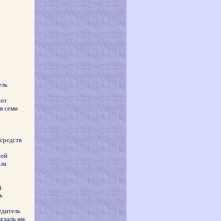
ель
 от
в семи
средств
ной
ала
.
ь
едитель
едаль им.