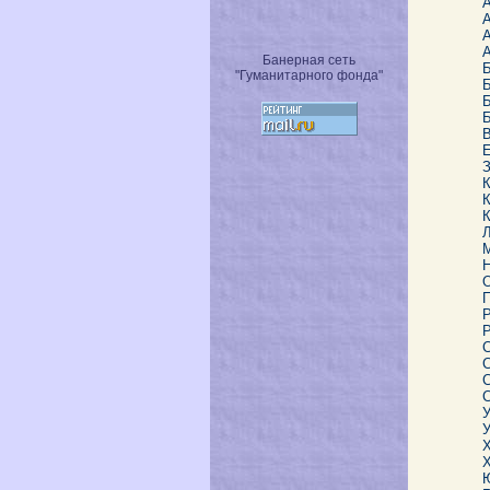
Банерная сеть
"Гуманитарного фонда"
Б
Е
К
К
Л
Р
С
С
У
У