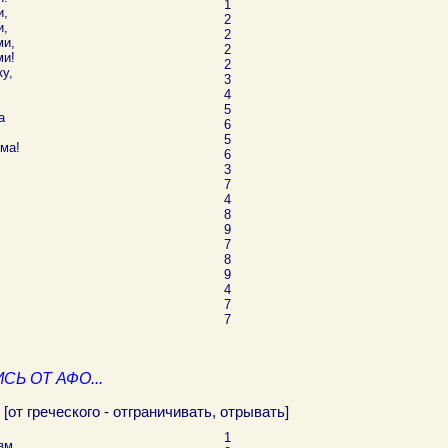
1
и,
2
и,
2
ми,
2
ми!
2
у,
3
4
5
а
6
5
ма!
6
3
7
4
8
9
7
8
9
4
7
7
СЬ ОТ АФО...
[от греческого - отграничивать, отрывать]
1
зм,