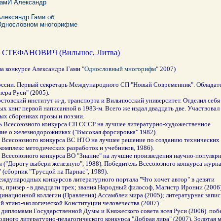
ГамИ Александр
лександр Гами об
Однословном многорифме
СТЕФАНОВИЧ (Вильнюс, Литва)
на конкурсе Александра Гами "
Однословный многорифм
" 2007)
оссии. Первый секретарь Международного СП "Новый Современник". Обладат
пера Руси" (2005).
стовский институт ж-д. транспорта и Вильнюсский университет. Отделил себя
х книг первой написанной в 1983-м. Всего же издал двадцать две. Участвовал 
ых сборниках прозы и поэзии.
ь Всесоюзного конкурса СП СССР на лучшее литературно-художественное
ие о железнодорожниках ("Высокая форсировка" 1982).
 Всесоюзного конкурса ВС НТО на лучшее решение по созданию технических 
комплекс методических разработок и учебников, 1986).
 Всесоюзного конкурса ВО "Знание" на лучшие произведения научно-популяр
 ("Дорогу выбери железную", 1988). Победитель Всесоюзного конкурса журн
 (сборник "Трусцой на Парнас", 1989).
ждународных конкурсов литературного портала "Что хочет автор" в девяти
, призер - в двадцати трех; звания Народный философ, Магистр Иронии (2006)
инационной коллегии (Правления) Ассамблеи мира (2005); литературная запис
 этико-экологической Конституции человечества (2007).
дипломами Государственной Думы и Княжеского совета всея Руси (2006). поб
ного литературно-педагогического конкурса "Добрая лира" (2007), Золотая м