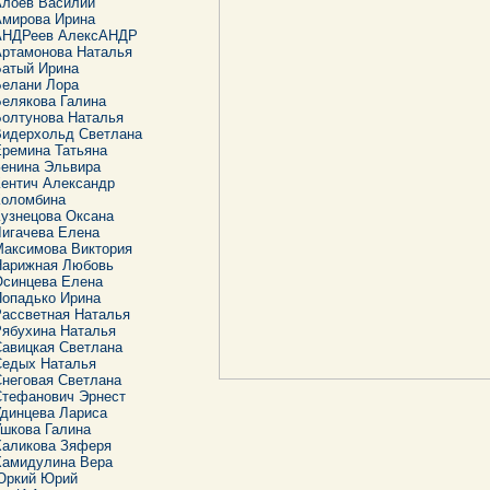
Алоев Василий
Амирова Ирина
АНДРеев АлексАНДР
Артамонова Наталья
Батый Ирина
Белани Лора
елякова Галина
Болтунова Наталья
Видерхольд Светлана
ремина Татьяна
Зенина Эльвира
ентич Александр
Коломбина
узнецова Оксана
игачева Елена
Максимова Виктория
Нарижная Любовь
Осинцева Елена
Попадько Ирина
ассветная Наталья
Рябухина Наталья
авицкая Светлана
Седых Наталья
неговая Светлана
Стефанович Эрнест
динцева Лариса
шкова Галина
Халикова Зяферя
Хамидулина Вера
Юркий Юрий