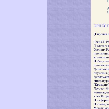
А
ЭРНЕСТ 
(1 премия 
Член СП Р
"Золотого 
Окончил Ро
прочитанны
коллективн
Победител
произведен
Дипломант
обучения (
Дипломант
литературы
"Крокодил"
Лауреат Ме
номинациях
Член Коорд
Ноосферной
Награжден 
Международ