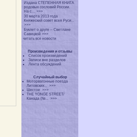
Издана СТЕПЕННАЯ КНИГА
родовых сословий России.
На с....
>>>
30 марта 2013 года
Княжеский совет всея Руси...
>>>
Буклет о друге -- Светлане
Савицкой
>>>
читать все новости
Произведения и отзывы
Список произведений
Записи вне разделов
Лента обсуждений
Случайный выбор
Моторвагонные поезда
Литовских...
>>>
Шестое
>>>
THE YONGE STREET/
Канада (№...
>>>