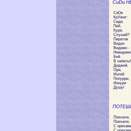
CиDи Н
CиDи
КрУжит:
Сиди,
Пей,
Кури,
Слушай?
Пиратов
Видео
Видимо -
Невидимо
Бей
В набаты!
Диджей,
Ори,
Излей
Попурри,
Изнури
Душу!
ПОТЕШ
Поехали,
Поехали,
С орехам
С орехам