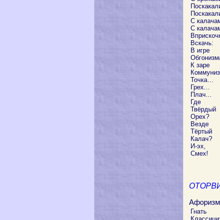
Поскакал
Поскакал
С калача
С калача
Вприскочк
Вскачь:
В игре
Обгонизм
К заре
Коммуниз
Точка…
Грех...
Плач...
Где
Твёрдый
Орех?
Везде
Тёртый
Калач?
И-эх,
Смех!
ОТОРВИ
Афоризм 
Гнать
Классици