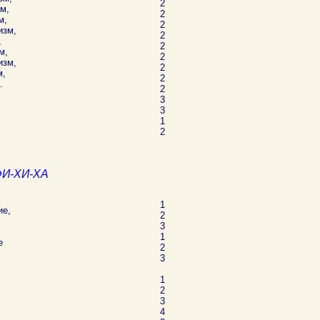
2
м,
2
м,
2
изм,
2
,
2
м,
2
изм,
2
м,
2
.
2
3
3
1
2
И-ХИ-ХА
1
ие,
2
3
1
е
2
3
1
2
3
4