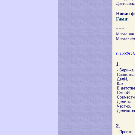
Достоевско
Новая ф
Гами
:
* * *
Много яви 
Многорифм
СТЕФО
1.
- Бери-ка
Средства
ДелИ,
Как
В детстве
СмелИ
Совместн
Дели-ка
Честно,
Деликате
2.
- Просто