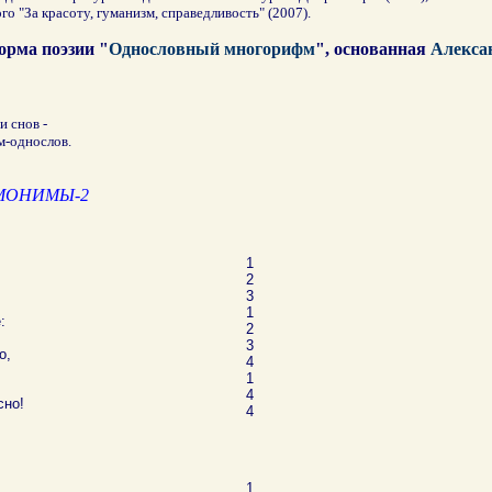
го "За красоту, гуманизм, справедливость" (2007).
орма поэзии "
Однословный многорифм
", основанная
Алекса
и снов -
-однослов.
МОНИМЫ-2
1
2
3
1
:
2
3
о,
4
1
4
сно!
4
1