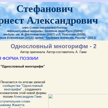
Стефанович
рнест Александрович
член Союза писателей России;
литературные награды: Золотое перо Руси (2005);
медали: им. Ф. Достоевского (2007) и Л. Толстого (2008),
тая Есенинская (2010); орден "Трудовая доблесть России" (2013)
Однословный многорифм - 2
Автор оригинала:
Автор-составитель А. Гами
Я ФОРМА ПОЭЗИИ
 "Однословный многорифм"
Печатается по итогам записей
сообщества "Однословный
многорифм"
, созданного
основателем этой новой формы
поэзии
Александром Гами
.
ступительное слово
Акимова Жанетта