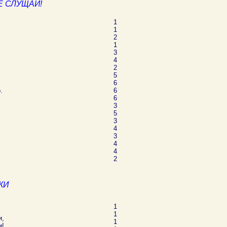
Е СЛУЩАЙ!
1
1
2
1
3
4
2
5
6
.
6
6
3
5
3
4
3
4
4
2
КИ
1
1
и,
1
и!