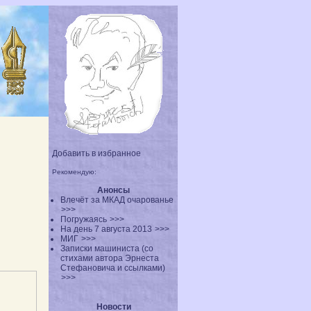
Добавить в избранное
Рекомендую:
Анонсы
Влечёт за МКАД очарованье
>>>
Погружаясь
>>>
На день 7 августа 2013
>>>
МИГ
>>>
Записки машиниста (со
стихами автора Эрнеста
Стефановича и ссылками)
>>>
Новости