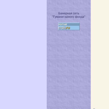
Банерная сеть
"Гуманитарного фонда"