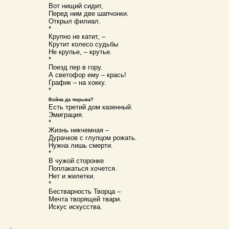
Вот нищий сидит,
Перед ним две шапчонки.
Открыл филиал.
*
Крупно не катит, –
Крутит колесо судьбы
Не крупье, – крутье.
*
Поезд пер в гору.
А светофор ему – крась!
График – на хокку.
*
Война да тюрьма?
Есть третий дом казенный.
Эмиграция.
*
Жизнь никчемная –
Дурачков с глупцом рожать.
Нужна лишь смерти.
*
В чужой сторонке
Поплакаться хочется.
Нет и жилетки.
*
Бестварность Творца –
Мечта творящей твари.
Искус искусства.