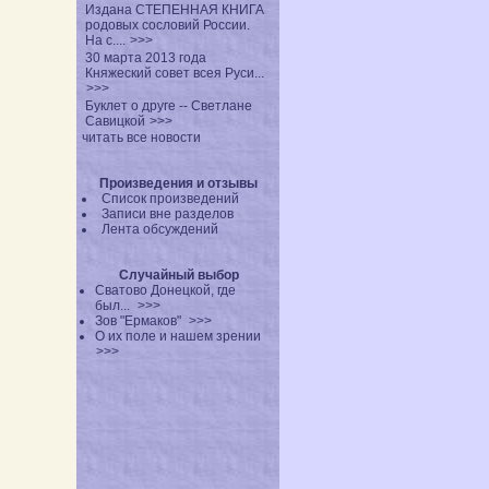
Издана СТЕПЕННАЯ КНИГА
родовых сословий России.
На с....
>>>
30 марта 2013 года
Княжеский совет всея Руси...
>>>
Буклет о друге -- Светлане
Савицкой
>>>
читать все новости
Произведения и отзывы
Список произведений
Записи вне разделов
Лента обсуждений
Случайный выбор
Сватово Донецкой, где
был...
>>>
Зов "Ермаков"
>>>
О их поле и нашем зрении
>>>