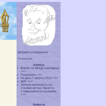
Добавить в избранное
Рекомендую:
Анонсы
Влечёт за МКАД очарованье
>>>
Погружаясь
>>>
На день 7 августа 2013
>>>
МИГ
>>>
Записки машиниста (со
стихами автора Эрнеста
Стефановича и ссылками)
>>>
Новости