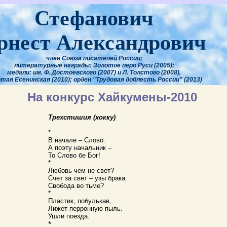
Стефанович
рнест Александрович
член Союза писателей России;
литературные награды: Золотое перо Руси (2005);
медали: им. Ф. Достоевского (2007) и Л. Толстого (2008),
тая Есенинская (2010); орден "Трудовая доблесть России" (2013)
На конкурс Хайкумены-2010
Трехстишия (хокку)
*
В начале – Слово.
А поэту начальник –
То Слово бе Бог!
*
Любовь чем не свет?
Счет за свет – узы брака.
Свобода во тьме?
*
Пластик, побулькав,
Лижет перронную пыль.
Ушли поезда.
*