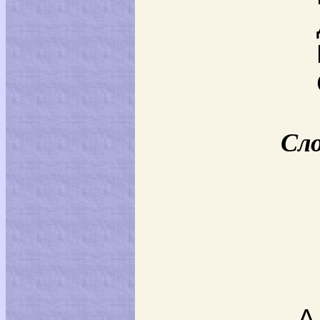
Сло
А