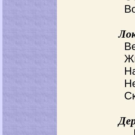
В
Ло
Ве
Ж
Н
Н
С
Дер