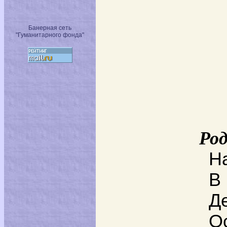
Банерная сеть
"Гуманитарного фонда"
Ро
Н
В
Д
О