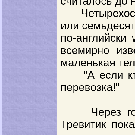
считалось до 
Четырехос
или семьдеся
по-английски
всемирно изв
маленькая тел
"А если к
перевозка!"
Через г
Тревитик пок