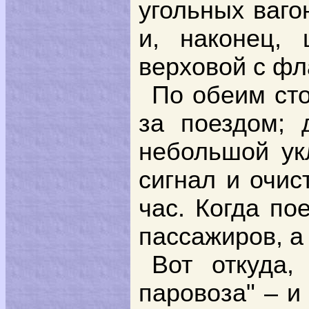
угольных ваго
и, наконец, 
верховой с фл
По обеим сто
за поездом; 
небольшой ук
сигнал и очис
час. Когда по
пассажиров, а 
Вот откуда,
паровоза" – и