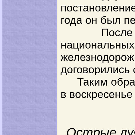
постановлени
года он был п
После
национальн
железнодор
договорились 
Таким обра
в воскресенье 
Острые лу