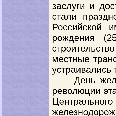
заслуги и до
стали праздн
Российской 
рождения (2
строительств
местные тран
устраивались 
День жел
революции эт
Центрально
железнодорож