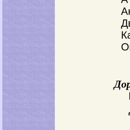
А
Д
К
О
Дор