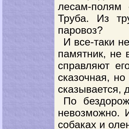
лесам-полям 
Труба. Из т
паровоз?
И все-таки н
памятник, не 
справляют ег
сказочная, но 
сказывается, 
По бездорож
невозможно. 
собаках и оле