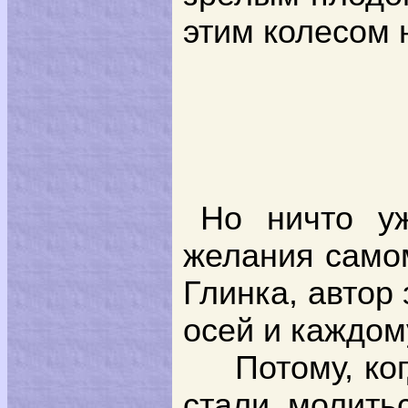
этим колесом 
Но ничто у
желания самом
Глинка, автор 
осей и каждом
Потому, ко
стали молить