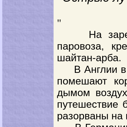
"
На зар
паровоза, кр
шайтан-арба.
В Англии 
помешают кор
дымом воздух 
путешествие б
разорваны на 