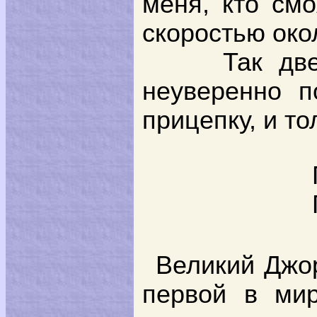
меня, кто см
скоростью окол
Так дв
неуверенно п
прицепку, и т
Великий Джо
первой в мир