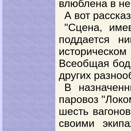
влюблена в не
А вот расска
"Сцена, име
поддается н
историческо
Всеобщая бодр
других разноо
В назначенн
паровоз "Локо
шесть вагонов
своими экип