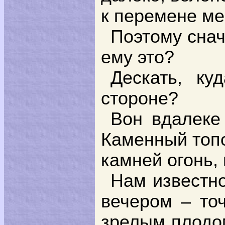
к перемене ме
Поэтому снач
ему это?
Дескать, ку
стороне?
Вон вдалеке
Каменный топо
камней огонь,
Нам известно
вечером – то
зрелым плодом