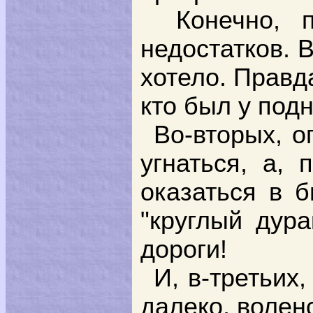
Конечно, 
недостатков. 
хотело. Правда
кто был у под
Во-вторых, о
угнаться, а,
оказаться в 
"круглый дур
дороги!
И, в-третьих
далеко, волен