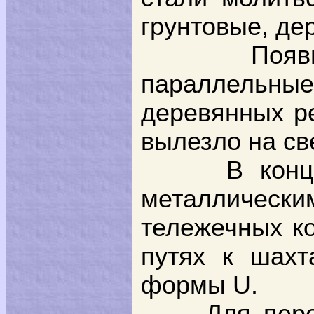
грунтовые, де
Появ
параллельные
деревянных ре
вылезло на св
В конц
металлическ
тележечных ко
путях к шахт
формы U.