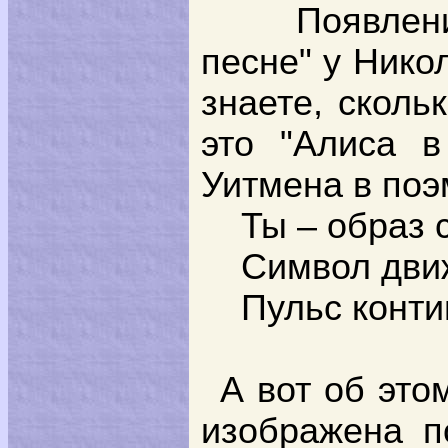
Появлен
песне" у Никол
знаете, сколь
это "Алиса в
Уитмена в поэ
Ты – образ 
Символ дви
Пульс конти
А вот об это
изображена п