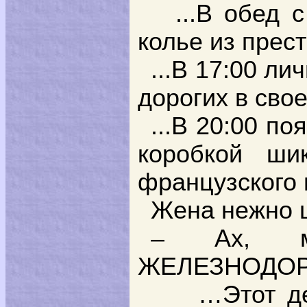
...В обед с
колье из прес
...В 17:00 л
дорогих в сво
...В 20:00 п
коробкой ши
французского 
Жена нежно ц
– Ах, ми
ЖЕЛЕЗНОДОРО
…Этот д