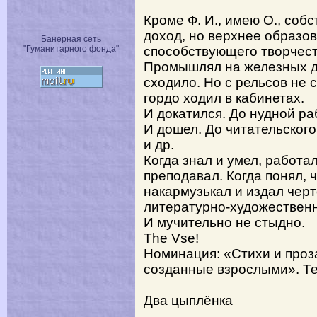
Кроме Ф. И., имею О., соб
доход, но верхнее образов
Банерная сеть
"Гуманитарного фонда"
способствующего творчест
Промышлял на железных до
сходило. Но с рельсов не 
гордо ходил в кабинетах.
И докатился. До нудной ра
И дошел. До читательского
и др.
Когда знал и умел, работал
преподавал. Когда понял, 
накармузькал и издал черт
литературно-художественны
И мучительно не стыдно.
The Vse!
Номинация: «Стихи и проз
созданные взрослыми». Те
Два цыплёнка