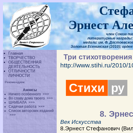
Стеф
Эрнест Ал
член Союза пи
литературные награды: 
медали: им. Ф. Достоевского
Золотая Есенинская (2010); орден
Главная
Три стихотворения
ТВОРЧЕСТВО
ОБЩЕСТВЕННАЯ
http://www.stihi.ru/2010/
ДЕЯТЕЛЬНОСТЬ
ОТЛИЧНОСТИ
ЛИЧНОСТИ
Рекомендуем:
Стихи
ру
Анонсы
Ничего особенного
>>>
Во славу дома твоего
>>>
ШАМБАЛА
>>>
Сидячая работа
>>>
Список авторских изданий
8. Эрне
>>>
Век Искусства
8.Эрнест Стефанович (Вил