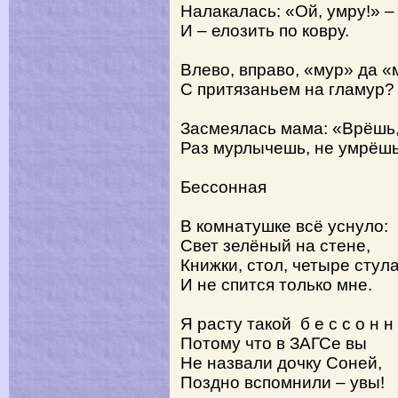
Налакалась: «Ой, умру!» –
И – елозить по ковру.
Влево, вправо, «мур» да «
С притязаньем на гламур?
Засмеялась мама: «Врёшь
Раз мурлычешь, не умрёшь
Бессонная
В комнатушке всё уснуло:
Свет зелёный на стене,
Книжки, стол, четыре стула
И не спится только мне.
Я расту такой б е с с о н н 
Потому что в ЗАГСе вы
Не назвали дочку Соней,
Поздно вспомнили – увы!