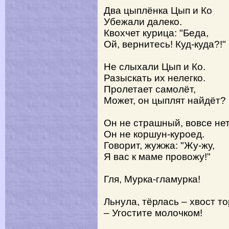
Два цыплёнка Цып и Ко
Убежали далеко.
Квохчет курица: "Беда,
Ой, вернитесь! Куд-куда?!"
Не слыхали Цып и Ко.
Разыскать их нелегко.
Пролетает самолёт,
Может, он цыплят найдёт?
Он не страшный, вовсе нет
Он не коршун-куроед.
Говорит, жужжа: "Жу-жу,
Я вас к маме провожу!"
Гля, Мурка-гламурка!
Льнула, тёрлась – хвост то
– Угостите молочком!