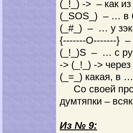
(_!_) -> – как и
(_SOS_) – … в 
(_#_) – … у зэк
{-------O-------}
(_!_)S – … с р
-> (_!_) -> чере
(_=_) какая, в 
Со своей пр
думтяпки – вся
Из № 9: