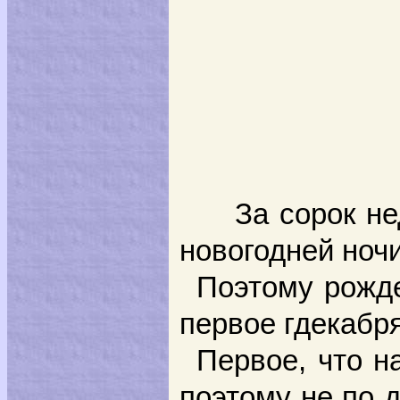
Тог
Хоро
Пло
За сорок н
новогодней ночи
Поэтому рожде
первое гдекабр
Первое, что н
поэтому не по д