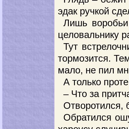
эдак ручкой сде
Лишь воробьи,
целовальнику ра
Тут встрелочн
тормозится. Те
мало, не пил мн
А только проте
– Что за притч
Отворотился, 
Обратился ошу