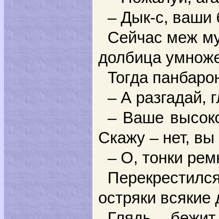
– Дык-с, ваши
Сейчас меж му
долбица умноже
Тогда панбаро
– А разгадай, 
– Ваше высоко
Скажу – нет, вы
– О, тонки рем
Перекрестился
остряки всякие
Глядь – бежит