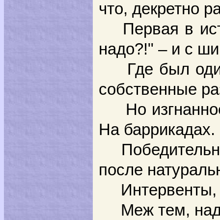
что, декретно р
Первая в истор
надо?!" – и с ш
Где был один р
собственные ра
Но изгнанное п
На баррикадах.
Победительница
после натураль
Интервенты, сл
Меж тем, над н