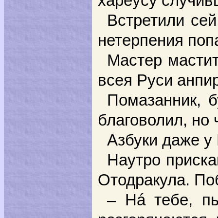
хареусу случив
Встретили сей
нетерпения поп
Мастер мастит
всея Руси анпи
Помазанник, б
благоволил, но
Азбуки даже у
Наутро приска
Отодракула. По
– Нá тебе, п