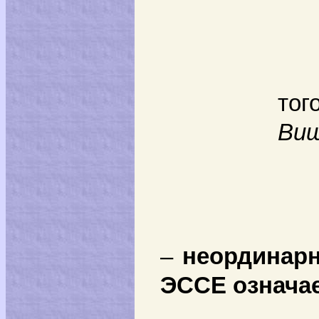
Сло
тог
Ви
–
неординарн
ЭССЕ означае