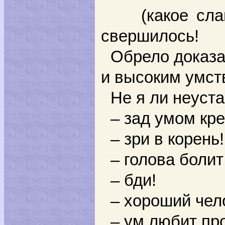
(какое славно
свершилось!
Обрело доказа
и высоким умст
Не я ли неуст
– зад умом кре
– зри в корень!
– голова болит
– бди!
– хороший чело
– ум любит пр