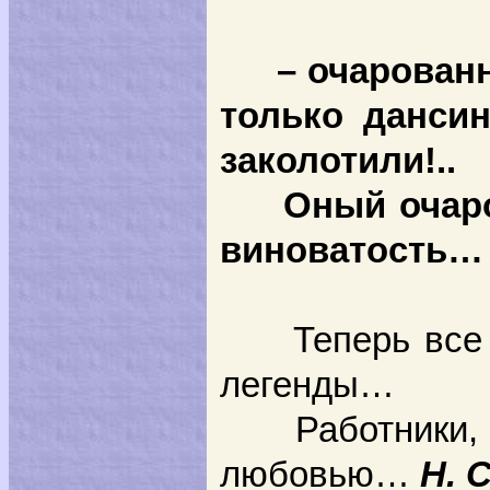
– очарован
только данси
заколотили!..
Оный очарован
виноватость…
Теперь все
легенды…
Работники, ко
любовью…
Н. 