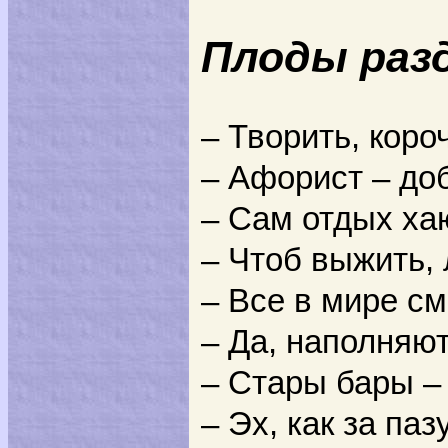
Плоды раз
– Творить, коро
– Афорист – до
– Сам отдых ха
– Чтоб выжить,
– Все в мире см
– Да, наполняю
– Стары бары – 
– Эх, как за паз