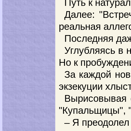
Путь к натура
Далее: "Встре
реальная аллег
Последняя даж
Углубляясь в 
Но к пробуждени
За каждой нов
экзекуции хлыст
Вырисовывая ф
"Купальщицы",
– Я преодолел