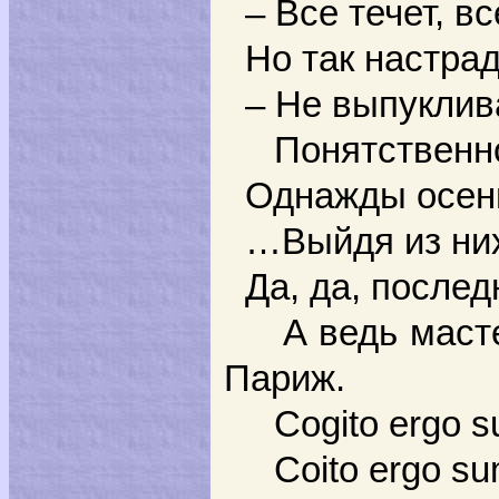
– Все течет, в
Но так настра
– Не выпуклива
Понятственно, 
Однажды осень
…Выйдя из них
Да, да, послед
А ведь мастер 
Париж.
Сogito ergo su
Coito ergo sum