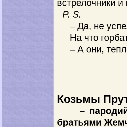
встрелочники и 
P.
S.
– Да, не успел
На что горбаты
– А они, тепло
Козьмы Пру
– пародийно
братьями Жем