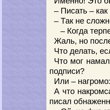
Именно! Это б
– Писать – как
– Так не сложн
– Когда терпе
Жаль, но посл
Что делать, е
Что мог намал
подписи?
Или – нагромо
А что накромс
писал обнажен