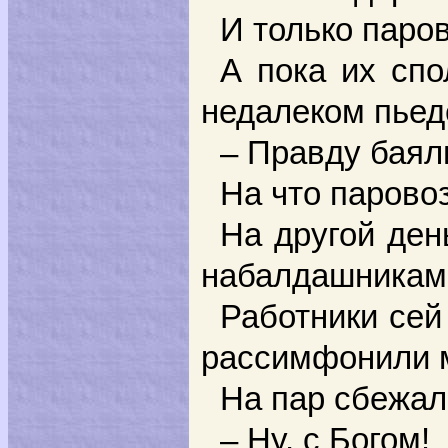
И только паро
А пока их сп
недалеком пьед
– Правду баяли
На что парово
На другой ден
набалдашниками
Работники сей
рассимфонили м
На пар сбежал
– Ну, с Богом!