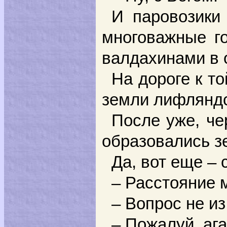
И паровозики
многоважные г
валдахинами в 
На дороге к т
земли лифляндс
После уже, че
образовались з
Да, вот еще –
– Расстояние 
– Вопрос не из 
– Пожалуй, ага