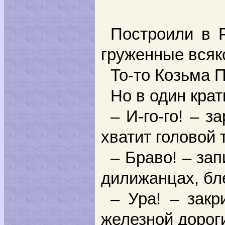
Построили в Р
груженные всяк
То-то Козьма 
Но в один кра
– И-го-го! – 
хватит головой 
– Браво! – за
дилижанцах, бл
– Ура! – зак
железной дорог