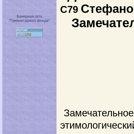
Стефано
С79
Банерная сеть
Замечател
"Гуманитарного фонда"
Замечательное
этимологический