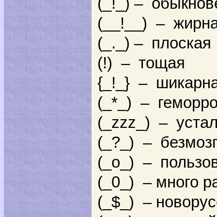
(_!_) – обыкно
(__!__) – жирн
(_._) – плоская
(!) – тощая
{_!_} – шикарн
(_*_) – геморр
(_zzz_) – уста
(_?_) – безмоз
(_о_) – пользо
(_0_) – много р
(_$_) – новору