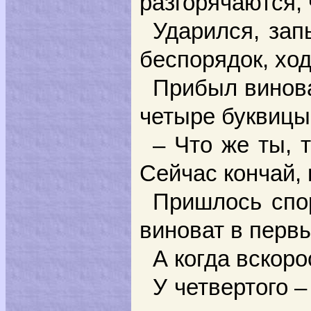
разгорячаются, 
Ударился, зап
беспорядок, хо
Прибыл винова
четыре буквицы
– Что же ты, 
Сейчас кончай, 
Пришлось спор
виноват в перв
А когда вскоро
У четвертого 