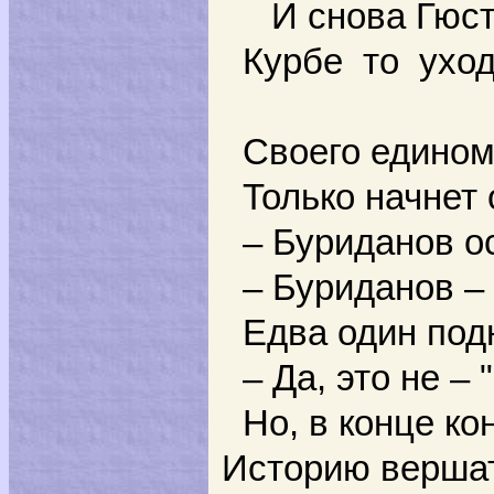
И снова Гюстав 
Курбе то ухо
Своего едином
Только начнет 
– Буриданов о
– Буриданов – 
Едва один под
– Да, это не – 
Но, в конце ко
Историю вершат