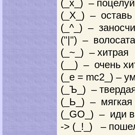
(_x_) – поцелу
(_Х_) – оставь
(_^_) – заносч
("|") – волосат
(_~_) – хитрая
(__) – очень хи
(_e = mc2_) – у
(_Ъ_) – тверда
(_Ь_) – мягкая
(_GO_) – иди 
-> (_!_) – поше