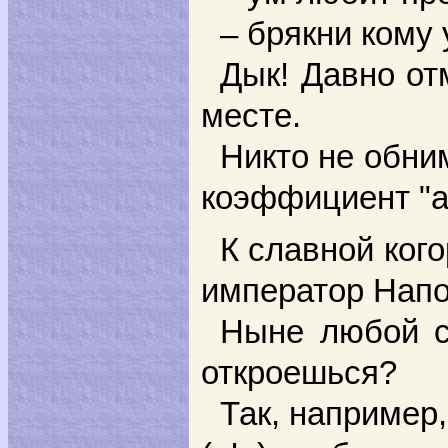
– брякни кому
Дык! Давно от
месте.
Никто не обни
коэффициент "а
К славной ког
император Напо
Ныне любой с 
откроешься?
Так, например