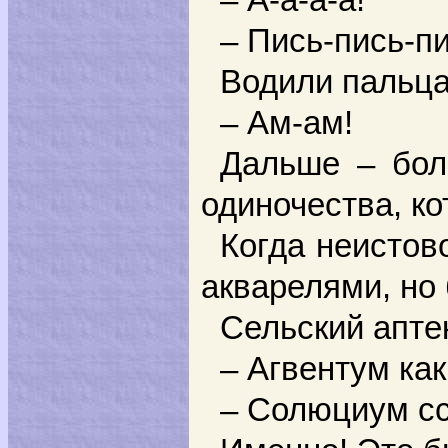
– А-а-а-а!
– Пись-пись-пи
Водили пальца
– Ам-ам!
Дальше – бол
одиночества, к
Когда неистов
акварелями, но
Сельский апте
– Агвентум как
– Солюциум сс