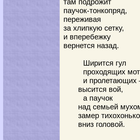
там подрожит
паучок-тонкопряд,
переживая
за хлипкую сетку,
и вперебежку
вернется назад.
Ширится гул
проходящих мото
и пролетающих 
высится вой,
а паучок
над семьей мухо
замер тихохоньк
вниз головой.