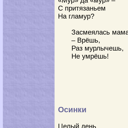
«Мур» да «мур» –
С притязаньем
На гламур?
Засмеялась мама
– Врёшь,
Раз мурлычешь,
Не умрёшь!
Осинки
Целый день