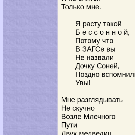
Только мне.
Я расту такой
Б е с с о н н о й,
Потому что
В ЗАГСе вы
Не назвали
Дочку Соней,
Поздно вспомнил
Увы!
Мне разглядывать
Не скучно
Возле Млечного
Пути
Двух медведиц