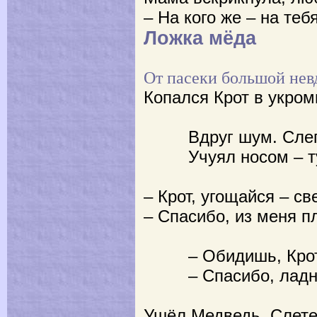
– На кого же – на тебя
Ложка мёда
От пасеки большой нев
Копался Крот в укром
Вдруг шум. Слепо
Учуял носом – ту
– Крот, угощайся – с
– Спасибо, из меня пл
– Обидишь, Кротик
– Спасибо, ладно 
Ушёл Медведь. Слете