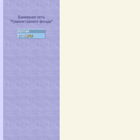
Банерная сеть
"Гуманитарного фонда"