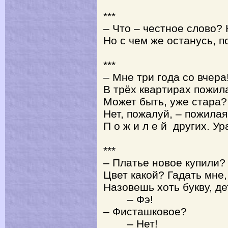
***
– Что – честное слово? 
Но с чем же останусь, п
***
– Мне три года со вчера
В трёх квартирах пожила
Может быть, уже стара?
Нет, пожалуй, – пожилая
П о ж и л е й других. Ур
***
– Платье новое купили?
Цвет какой? Гадать мне,
Назовешь хоть букву, д
– Фэ!
– Фисташковое?
– Нет!