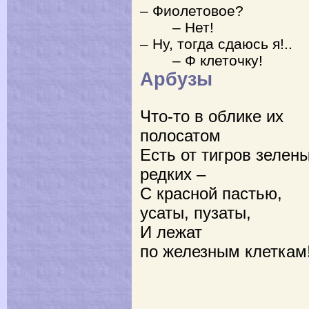
– Фиолетовое?
– Нет!
– Ну, тогда сдаюсь я!..
– Ф клеточку!
Арбузы
Что-то в облике их
полосатом
Есть от тигров зелены
редких –
С красной пастью,
усаты, пузаты,
И лежат
по железным клеткам