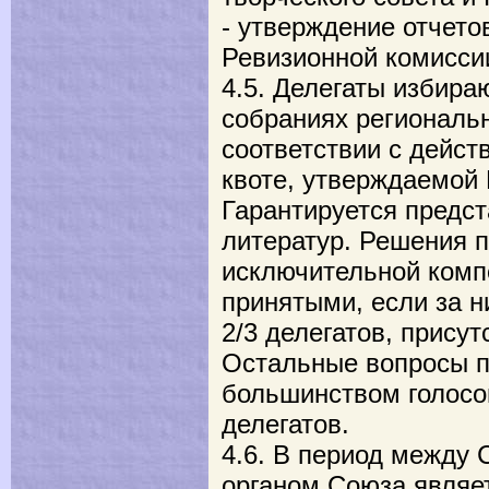
- утверждение отчето
Ревизионной комисси
4.5. Делегаты избира
собраниях региональ
соответствии с дейст
квоте, утверждаемой
Гарантируется предс
литератур. Решения 
исключительной комп
принятыми, если за н
2/3 делегатов, прису
Остальные вопросы 
большинством голосо
делегатов.
4.6. В период между
органом Союза являет