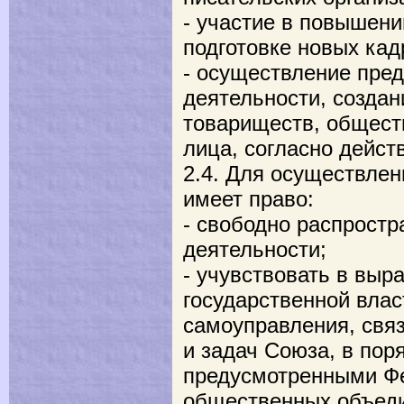
- участие в повышен
подготовке новых кад
- осуществление пре
деятельности, создан
товариществ, общест
лица, согласно дейст
2.4. Для осуществле
имеет право:
- свободно распрост
деятельности;
- учувствовать в выр
государственной влас
самоуправления, свя
и задач Союза, в пор
предусмотренными Ф
общественных объеди