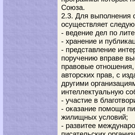
Союза.
2.3. Для выполнения 
осуществляет следую
- ведение дел по лит
- хранение и публика
- представление инте
поручению вправе выс
правовые отношения,
авторских прав, с из
другими организация
интеллектуальную со
- участие в благотво
- оказание помощи п
жилищных условий;
- развитее междунаро
писательских организ