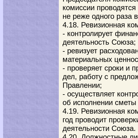
комиссии проводятся 
не реже одного раза в
4.18. Ревизионная ко
- контролирует фина
деятельность Союза;
- ревизует расходова
материальных ценнос
- проверяет сроки и 
дел, работу с предло
Правлении;
- осуществляет контр
об исполнении сметы 
4.19. Ревизионная ко
год проводит провер
деятельности Союза.
4.20. Должностные л