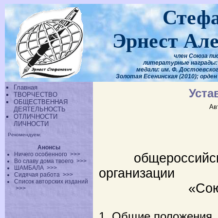
Стеф
Эрнест Ал
член Союза пи
литературные награды: 
медали: им. Ф. Достоевского
Золотая Есенинская (2010); орден
Главная
Уста
ТВОРЧЕСТВО
ОБЩЕСТВЕННАЯ
Ав
ДЕЯТЕЛЬНОСТЬ
ОТЛИЧНОСТИ
ЛИЧНОСТИ
Рекомендуем:
УС
Анонсы
Ничего особенного
>>>
общероссийско
Во славу дома твоего
>>>
ШАМБАЛА
>>>
организации
Сидячая работа
>>>
Список авторских изданий
«Союз писа
>>>
1. Общие положения