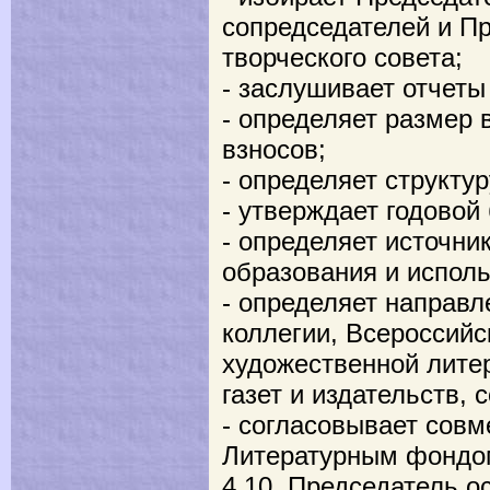
сопредседателей и П
творческого совета;
- заслушивает отчеты
- определяет размер 
взносов;
- определяет структу
- утверждает годовой
- определяет источни
образования и испол
- определяет направ
коллегии, Всероссийс
художественной литер
газет и издательств,
- согласовывает совм
Литературным фондо
4.10. Председатель о