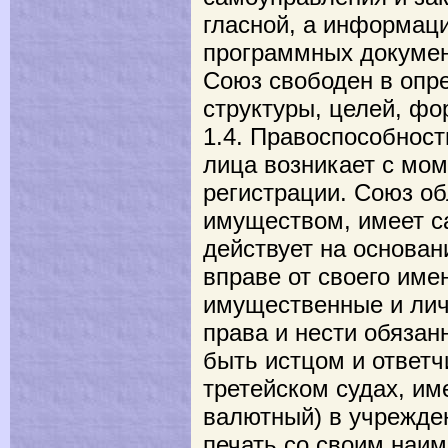
гласной, а информац
программных докумен
Союз свободен в опр
структуры, целей, фо
1.4. Правоспособност
лица возникает с мом
регистрации. Союз о
имуществом, имеет с
действует на основа
вправе от своего име
имущественные и ли
права и нести обязан
быть истцом и ответч
третейском судах, им
валютный) в учрежден
печать со своим наи