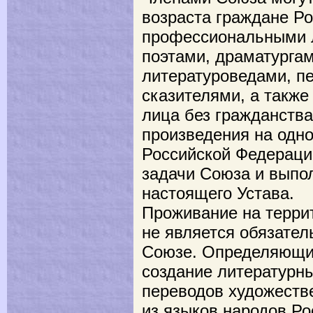
возраста граждане Р
профессиональными л
поэтами, драматургам
литературоведами, п
сказителями, а также
лица без гражданств
произведения на одно
Российской Федераци
задачи Союза и выпо
настоящего Устава.
Проживание на терри
не является обязате
Союзе. Определяющи
создание литературн
переводов художеств
из языков народов Ро