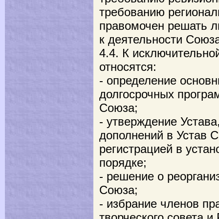
требованию регионал
правомочен решать л
к деятельности Союза
4.4. К исключительно
относятся:
- определение основн
долгосрочных програ
Союза;
- утверждение Устава
дополнений в Устав 
регистрацией в уста
порядке;
- решение о реоргани
Союза;
- избрание членов п
творческого совета и