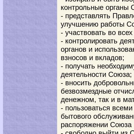
контрольные органы 
- представлять Прав
улучшению работы С
- участвовать во все
- контролировать дея
органов и использов
взносов и вкладов;
- получать необходи
деятельности Союза;
- вносить добровольн
безвозмездные отчисл
денежном, так и в м
- пользоваться всеми
бытового обслуживан
распоряжении Союза 
- свободно выйти из 