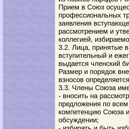
Прием в Союз осущес
профессиональных тр
заявления вступающе
рассмотрением и ут
коллегией, избираем
3.2. Лица, принятые 
вступительный и еже
выдается членский би
Размер и порядок вн
взносов определяетс
3.3. Члены Союза им
- вносить на рассмот
предложения по всем
компетенцию Союза и 
обсуждении;
- избирать и быть из